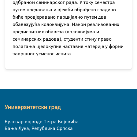
одбраном семинарског рада. У току семестра
путем предавања и вјежби обрађено градиво
биће провјеравано парцијално путем два
обавезујућа колоквијума. Након реализованих
предиспитних обавеза (колоквијума и
семинарских радова), студенти стичу право
полагања цјелокупне наставне материје у форми
завршног усменог испита
Универзитетски град
Булевар војводе Петра Бојовића
Бања Лука, Република Српска