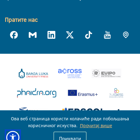
Пратите нас
Ова веб страница користи колачиће ради побољшања
корисничког искуства.
Прочитај више
Универзитет у Бањој Луци © 2026
Прихвати