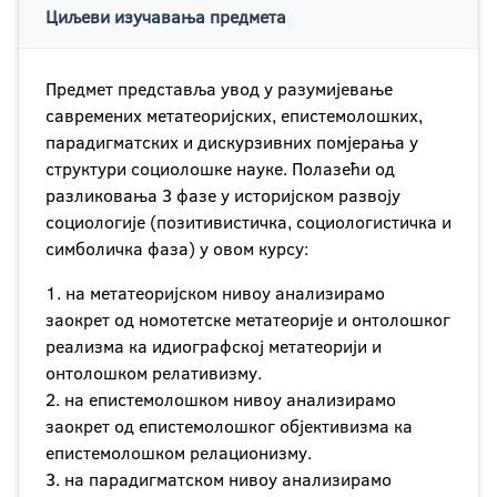
Циљеви изучавања предмета
Предмет представља увод у разумијевање
савремених метатеоријских, епистемолошких,
парадигматских и дискурзивних помјерања у
структури социолошке науке. Полазећи од
разликовања 3 фазе у историјском развоју
социологије (позитивистичка, социологистичка и
симболичка фаза) у овом курсу:
1. на метатеоријском нивоу анализирамо
заокрет од номотетске метатеорије и онтолошког
реализма ка идиографској метатеорији и
онтолошком релативизму.
2. на епистемолошком нивоу анализирамо
заокрет од епистемолошког објективизма ка
епистемолошком релационизму.
3. на парадигматском нивоу анализирамо