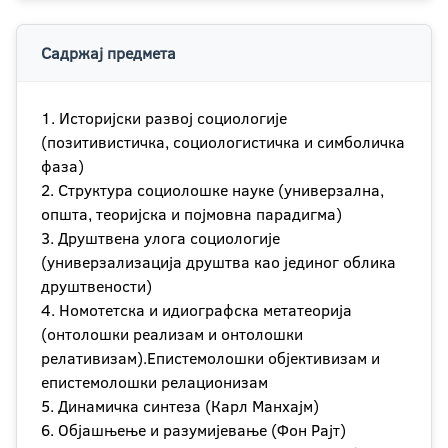
Садржај предмета
1. Историјски развој социологије
(позитивистичка, социологистичка и симболичка
фаза)
2. Структура социолошке науке (универзална,
општа, теоријска и појмовна парадигма)
3. Друштвена улога социологије
(универзализација друштва као јединог облика
друштвености)
4. Номотетска и идиографска метатеорија
(онтолошки реализам и онтолошки
релативизам).Епистемолошки објективизам и
епистемолошки релационизам
5. Динамичка синтеза (Карл Манхајм)
6. Објашњење и разумијевање (Фон Рајт)