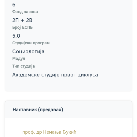
6
Фонд часова
2П + 2В
Број ЕСПБ
5.0
Студијски програм
Социологија
Модул
Тип студија
Академске студије првог циклуса
Наставник (предавач)
проф. др Немања Ђукић