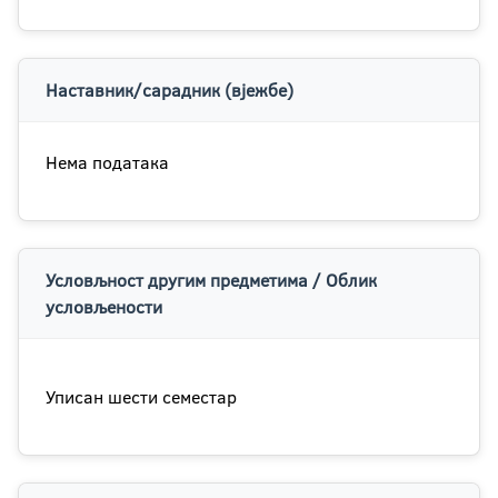
Наставник/сарадник (вјежбе)
Нема података
Условљност другим предметима / Облик
условљености
Уписан шести семестар