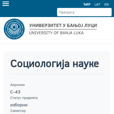
ЋИР
LAT
EN
Социологија науке
Акроним
С-43
Статус предмета
изборни
Семестар