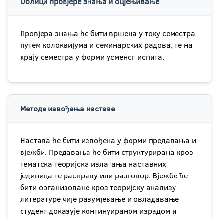
Облици провјере знања и оцјењивање
Провјера знања ће бити вршена у току семестра
путем колоквијума и семинарских радова, те на
крају семестра у форми усменог испита.
Методе извођења наставе
Настава ће бити извођена у форми предавања и
вјежби. Предавања ће бити структурирана кроз
тематска теоријска излагања наставних
јединица те расправу или разговор. Вјежбе ће
бити организоване кроз теоријску анализу
литературе чије разумјевање и овладавање
студент доказује континуираном израдом и