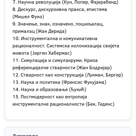
7. Научна револуција (Кун, Попер, Фајерабенд)
8. Дискурс, дискурзивна пракса, епистема
(Мишел Фуко)
9. Значење, знак, означено, пошиљалац,
прималац (Жак Дерида)
10. Инструментална и комуникативна
рационалност. Системска колонизација свијета
живота (Јирген Хабермас)
11. Симулација и симулакруми. Криза
референцијалне стварности (Жан Бодријар)
12. Стварност као конструкција (Лукман, Бергер)
13. Наука и политика (Френсис Фукујама)
14. Наука и образовање (Ђукић)
15. Постмодерност као ентропија
инструменталне рационалности (Бек, Гиденс)