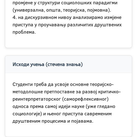
промјене у структури социолошких парадигми
(универзална, општа, теоријска, појмовна).
4. на дискурзивном нивоу анализирамо измјене
приступа у проучавању различитих друштвених
проблема.
Исходи учења (стечена знања)
Студенти треба да усвоје основне теоријско-
методолошке претпоставке за развој критичко-
реинтерпретаторског (саморефлексивног)
односа према самој идеји науке (уже гледано
социологије) и њеног приступа савременим
друштвеним процесима и појавама.