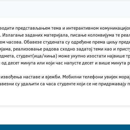
зводити представљањем тема и интерактивном комуникацијом
. Излагање заданих материјала, писање колоквијума те реа
ом часова. Обавезе студената су одређене према циљу пред
ијама, реализовање радова сходно задатој теми као и прис
едмета, студент(ица/киња) може укупно изостати највише т
е од десет минута или који час напусте десет и више минута
 извођења наставе и вјежби. Мобилни телефони увијек мора
авезни су удаљити са часа студенте који се не придржавају