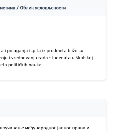
метима / Облик условљености
 i polaganja ispita iz predmeta bliže su
ćenju i vrednovanju rada studenata u školskoj
ta političkih nauka.
 изучавање међународног јавног права и