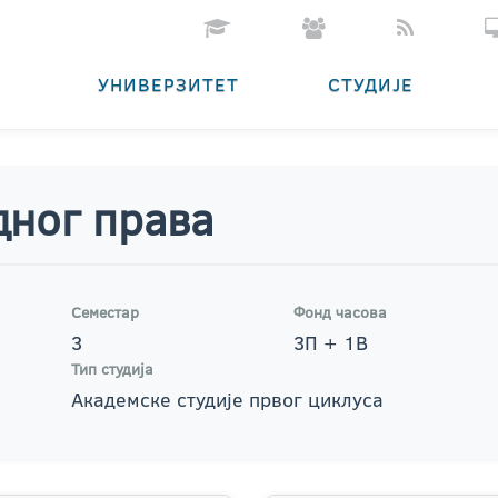
УНИВЕРЗИТЕТ
СТУДИЈЕ
дног права
Семестар
Фонд часова
3
3П + 1В
Тип студија
Академске студије првог циклуса