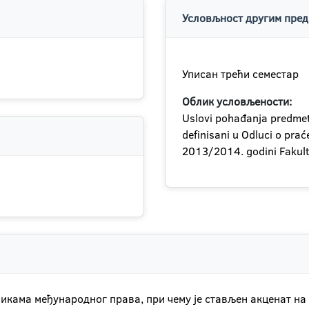
Условљност другим пред
Уписан трећи семестар
Облик условљености:
Uslovi pohađanja predmeta
definisani u Odluci o pra
2013/2014. godini Fakulte
икама међународног права, при чему је стављен акценат на