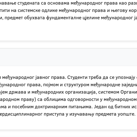
авање студената са основама међународног права као разви
тити на системске одлике међународног права и његову кор
 предмет обухвата фундаменталне цјелине међународног јав
 међународног јавног права. Студенти треба да се упознај
ђународног права, појмом и структуром међународне зајед
јем држава и међународних организација, системом Организа
народном праву) са облицима одговорности у међународном
ама и посебним доктринарним питањима. Један од битних ис
тердисциплинарног приступа у изучавању предмета уопште.