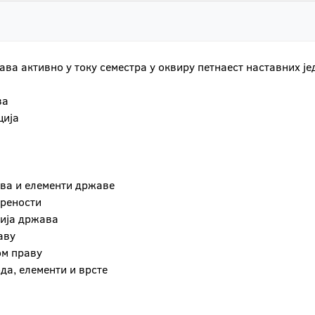
ва активно у току семестра у оквиру петнаест наставних ј
ва
ција
ва и елементи државе
ерености
сија држава
аву
ом праву
да, елементи и врсте