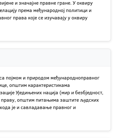
јене и значајне правне гране. У оквиру
елацију према међународној политици и
ног права које се изучавају у оквиру
у са појмом и природом међународноправног
нице, општим карактеристикама
ције Уједињених нација (мир и безбједност,
 праву, општим питањима заштите људских
хода је и савладавање правног и