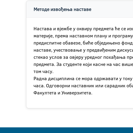
Методе извођења наставе
Настава и вјежбе у оквиру предмета ће се и
материје, према наставном плану и програму
предиспитне обавезе, биће обједињено фонд
наставе, учествовање у предвиђеним дискус
стекао услов за овјеру уредног похађања пр
предмета. За студенте који касне на час виш
том часу.
Радна дисциплина се мора одржавати у току
часа. Одговорни наставник или сарадник об
Факултета и Универзитета.