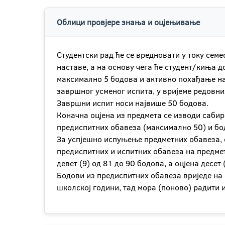
Облици провјере знања и оцјењивање
Студентски рад ће се вредновати у току сем
наставе, а на основу чега ће студент/киња 
максимално 5 бодова и активно похађање на
завршног усменог испита, у вријеме редовни
Завршни испит носи највише 50 бодова.
Коначна оцјена из предмета се изводи саби
предиспитних обавеза (максимално 50) и бо
За успјешно испуњење предметних обавеза, о
предиспитних и испитних обавеза на предмету
девет (9) од 81 до 90 бодова, а оцјена десет
Бодови из предиспитних обавеза вриједе на 
школској години, тад мора (поново) радити и