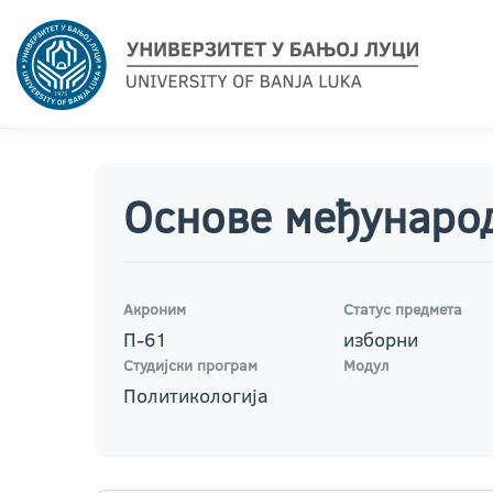
Основе међунаро
Акроним
Статус предмета
П-61
изборни
Студијски програм
Модул
Политикологија