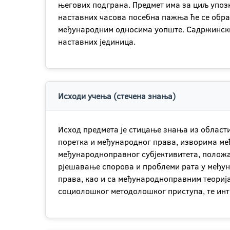
његових подграна. Предмет има за циљ упозн
наставних часова посебна пажња ће се обра
међународним односима уопште. Садржински,
наставних јединица.
Исходи учења (стечена знања)
Исход предмета је стицање знања из области
поретка и међународног права, изворима ме
међународноправног субјективитета, положа
рјешавање спорова и проблеми рата у међу
права, као и са међународноправним теориј
социолошког методолошког приступа, те ин