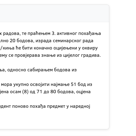
их радова, те праћењем 3. активног похађања
ално 20 бодова, израда семинарског рада
/киња ће бити коначно оцијењени у оквиру
му се провјерава знање из цијелог градива.
ања, односно сабирањем бодова из
 мора укупно освојити најмање 51 бод из
ена осам (8) од 71 до 80 бодова, оцјена
удент поново похађа предмет у наредној