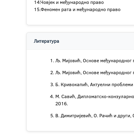
14.Човјек и међународно право
15.Феномен рата и међународно право
Литература
Љ. Мијовић, Основе међународног п
Љ. Мијовић, Основе међународног п
Б. Кривокапић, Актуелни проблеми
M. Савић, Дипломатско-конзуларно
2016.
В. Димитријевић, О. Рачић и други,