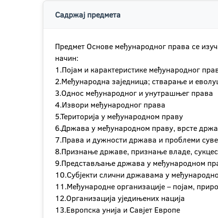
Садржај предмета
Предмет Основе међународног права се изуча
начин:
1.Појам и карактеристике међународног пра
2.Међународна заједница; стварање и еволу
3.Однос међународног и унутрашњег права
4.Извори међународног права
5.Територија у међународном праву
6.Држава у међународном праву, врсте држа
7.Права и дужности држава и проблеми сув
8.Признање државе, признање владе, сукце
9.Представљање држава у међународном пр
10.Субјекти слични државама у међународн
11.Међународне организације – појам, приро
12.Организација уједињених нација
13.Европска унија и Савјет Европе