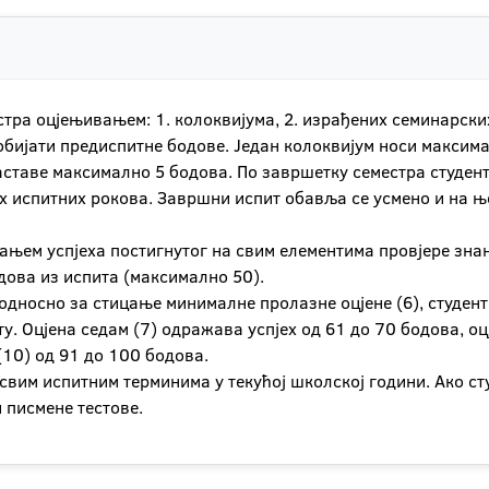
естра оцјењивањем: 1. колоквијума, 2. израђених семинарск
добијати предиспитне бодове. Један колоквијум носи максим
ставе максимално 5 бодова. По завршетку семестра студент
х испитних рокова. Завршни испит обавља се усмено и на ње
рањем успјеха постигнутог на свим елементима провјере зн
дова из испита (максимално 50).
дносно за стицање минималне пролазне оцјене (6), студент
. Оцјена седам (7) одражава успјех од 61 до 70 бодова, оцј
 (10) од 91 до 100 бодова.
свим испитним терминима у текућој школској години. Ако ст
 писмене тестове.