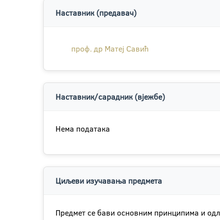
Наставник (предавач)
проф. др Матеј Савић
Наставник/сарадник (вјежбе)
Нема података
Циљеви изучавања предмета
Предмет се бави основним принципима и одл