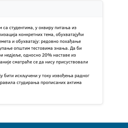
 са студентима, у оквиру питања из
лизација конкретних тема, обухватајући
емета и обухватају: редовно похађање
тупање општим тестовима знања. Да би
ри недјеље, односно 20% наставе из
 раније сматраће се да нису присуствовали
ју бити искључени у току извођења радног
 правила студирања прописаних актима