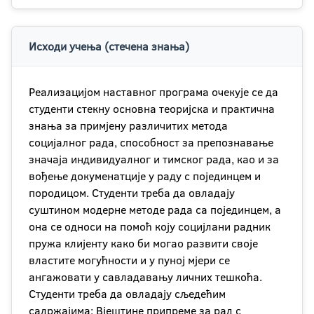
Исходи учења (стечена знања)
Реализацијом наставног програма очекује се да
студенти стекну основна теоријска и практична
знања за примјену различитих метода
социјалног рада, способност за препознавање
значаја индивидуалног и тимског рада, као и за
вођење докуменатције у раду с појединцем и
породицом. Студенти треба да овладају
суштином модерне методе рада са појединцем, а
она се односи на помоћ коју социјлани радник
пружа клијенту како би могао развити своје
властите могућности и у пуној мјери се
ангажовати у савладавању личних тешкоћа.
Студенти треба да овладају сљедећим
садржајима: Вјештине припреме за рад с