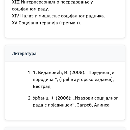
XIII Интерперсонално посредовање у
социјалном раду.
XIV Налаз и мишљење социјалног радника.
XV Социјана терапија (третман).
Литература
1. Видановић, И. (2008): "Појединац и
породица ", (треће ауторско издање),
Београд
Урбанц, К. (2006): „Изазови социјалног
рада с појединцем“, Загреб, Алинеа