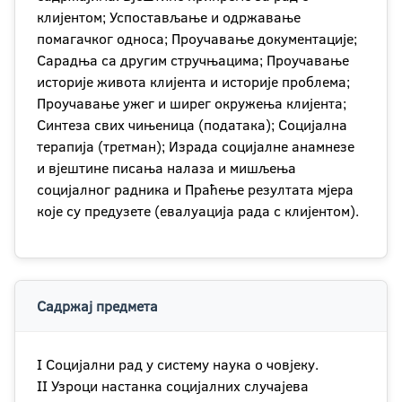
клијентом; Успостављање и одржавање
помагачког односа; Проучавање документације;
Сарадња са другим стручњацима; Проучавање
историје живота клијента и историје проблема;
Проучавање ужег и ширег окружења клијента;
Синтеза свих чињеница (података); Социјална
терапија (третман); Израда социјалне анамнезе
и вјештине писања налаза и мишљења
социјалног радника и Праћење резултата мјера
које су предузете (евалуација рада с клијентом).
Садржај предмета
I Социјални рад у систему наука о човјеку.
II Узроци настанка социјалних случајева