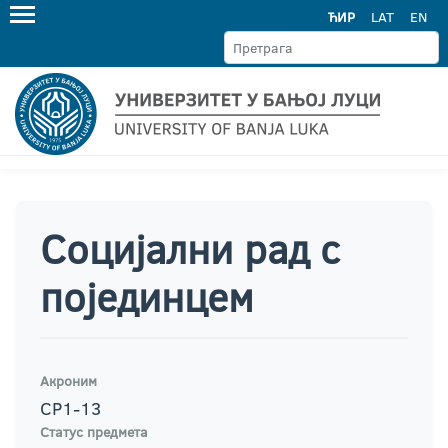
ЋИР
LAT
EN
Социјални рад с
појединцем
Акроним
СР1-13
Статус предмета