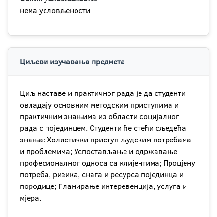
нема условљености
Циљеви изучавања предмета
Циљ наставе и практичног рада је да студенти
овладају основним методским приступима и
практичним знањима из области социјалног
рада с појединцем. Студенти ће стећи сљедећа
знања: Холистички приступ људским потребама
и проблемима; Успостављање и одржавање
професионалног односа са клијентима; Процјену
потреба, ризика, снага и ресурса појединца и
породице; Планирање интеревенција, услуга и
мјера.