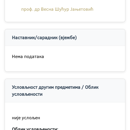
проф. др Весна Шућур Јањетовић
Наставник/сарадник (вјежбе)
Нема података
Условљност другим предметима / Облик
условљености
није услољен
Облик условљености: