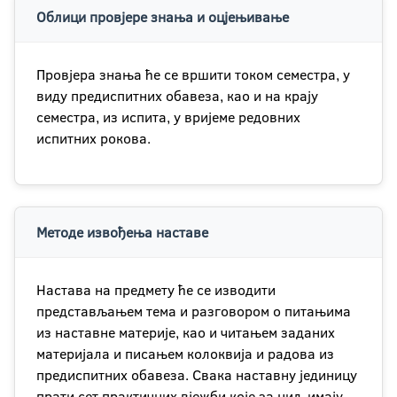
Облици провјере знања и оцјењивање
Провјера знања ће се вршити током семестра, у
виду предиспитних обавеза, као и на крају
семестра, из испита, у вријеме редовних
испитних рокова.
Методе извођења наставе
Настава на предмету ће се изводити
представљањем тема и разговором о питањима
из наставне материје, као и читањем заданих
материјала и писањем колоквија и радова из
предиспитних обавеза. Свака наставну јединицу
прати сет практичних вјежби које за циљ имају