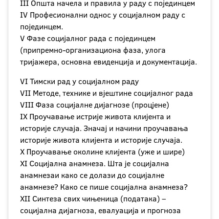
III Општа начела и правила у раду с појединцем
IV Професионални однос у социјалном раду с
појединцем.
V Фазе социјалног рада с појединцем
(припремно-организациона фаза, улога
тријажера, основна евиденција и документација.
VI Тимски рад у социјалном раду
VII Методе, технике и вјештине социјалног рада
VIII Фаза социјалне дијагнозе (процјене)
IX Проучавање истрије живота клијента и
историје случаја. Значај и начини проучавања
историје живота клијента и историје случаја.
X Проучавање околине клијента (уже и шире)
XI Социјална анамнеза. Шта је социјална
анамнезаи како се долази до социјалне
анамнезе? Како се пише социјална анамнеза?
XII Синтеза свих чињеница (података) –
социјална дијагноза, евалуација и прогноза