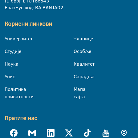
ID број: E10186843
Еразмус код: BA BANJA02
Корисни линкови
Универзитет
Чланице
Студије
Особље
Наука
Квалитет
Упис
Сарадња
Политика
Мапа
приватности
сајта
Пратите нас