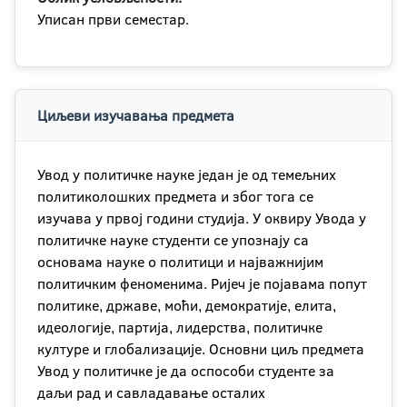
Уписан први семестар.
Циљеви изучавања предмета
Увод у политичке науке један је од темељних
политиколошких предмета и због тога се
изучава у првој години студија. У оквиру Увода у
политичке науке студенти се упознају са
основама науке о политици и најважнијим
политичким феноменима. Ријеч је појавама попут
политике, државе, моћи, демократије, елита,
идеологије, партија, лидерства, политичке
културе и глобализације. Основни циљ предмета
Увод у политичке је да оспособи студенте за
даљи рад и савладавање осталих