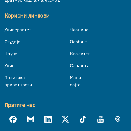
Еразмус код: BA BANJA02
Корисни линкови
Универзитет
Чланице
Студије
Особље
Наука
Квалитет
Упис
Сарадња
Политика
Мапа
приватности
сајта
Пратите нас