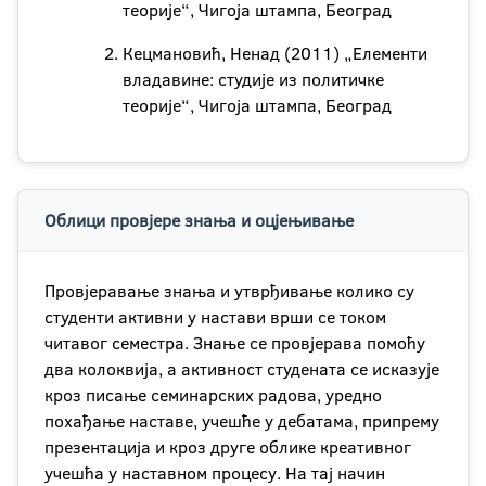
теорије“, Чигоја штампа, Београд
Кецмановић, Ненад (2011) „Елементи
владавине: студије из политичке
теорије“, Чигоја штампа, Београд
Облици провјере знања и оцјењивање
Провјеравање знања и утврђивање колико су
студенти активни у настави врши се током
читавог семестра. Знање се провјерава помоћу
два колоквија, а активност студената се исказује
кроз писање семинарских радова, уредно
похађање наставе, учешће у дебатама, припрему
презентација и кроз друге облике креативног
учешћа у наставном процесу. На тај начин