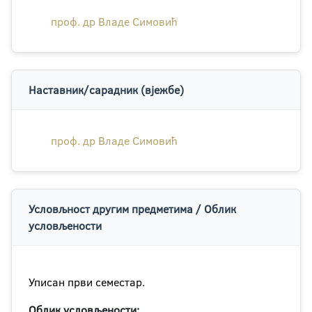
проф. др Владе Симовић
Наставник/сарадник (вјежбе)
проф. др Владе Симовић
Условљност другим предметима / Облик
условљености
Уписан први семестар.
Облик условљености: