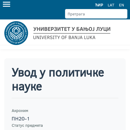
ЋИР
LAT
EN
Увод у политичке
науке
Акроним
ПН20-1
Статус предмета