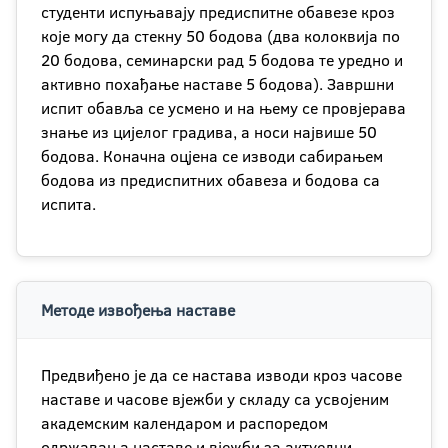
студенти испуњавају предиспитне обавезе кроз
које могу да стекну 50 бодова (два колоквија по
20 бодова, семинарски рад 5 бодова те уредно и
активно похађање наставе 5 бодова). Завршни
испит обавља се усмено и на њему се провjерава
знање из цијелог градива, а носи највише 50
бодова. Коначна оцјена се изводи сабирањем
бодова из предиспитних обавеза и бодова са
испита.
Методе извођења наставе
Предвиђено је да се настава изводи кроз часове
наставе и часове вјежби у складу са усвојеним
академским календаром и распоредом
одржавања наставе и вјежби за актуелни