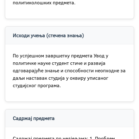
политиколошких предмета.
Исходи учења (стечена знања)
По успјешном завршетку предмета Увод у
политичке науке студент стиче и развија
одговарајуће знање и способности неопходне за
даљи наставак студија у оквиру уписаног
студијског програма.
Садржај предмета
Садржај предмета по недјељама; 1. Проблем