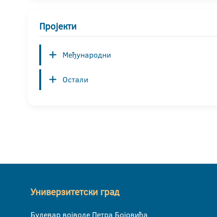
Пројекти
Међународни
Остали
Универзитетски град
Булевар војводе Петра Бојовића