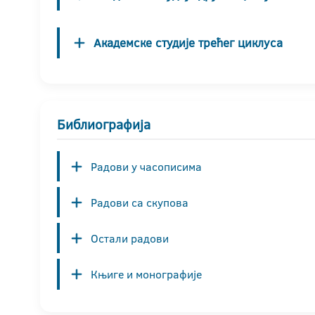
Академске студије трећег циклуса
Библиографија
Радови у часописима
Радови са скупова
Остали радови
Књиге и монографије