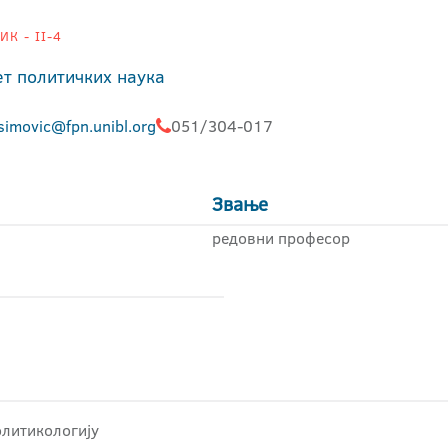
К - II-4
ет политичких наука
simovic@fpn.unibl.org
051/304-017
Звање
редовни професор
олитикологију