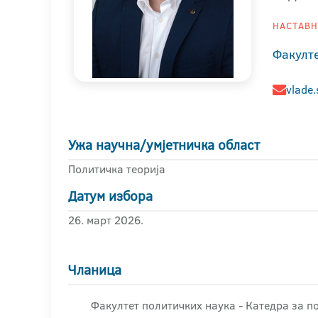
НАСТАВНИ
Факулт
vlade.
Ужа научна/умјетничка област
Политичка теорија
Датум избора
26. март 2026.
Чланица
Факултет политичких наука - Катедра за п