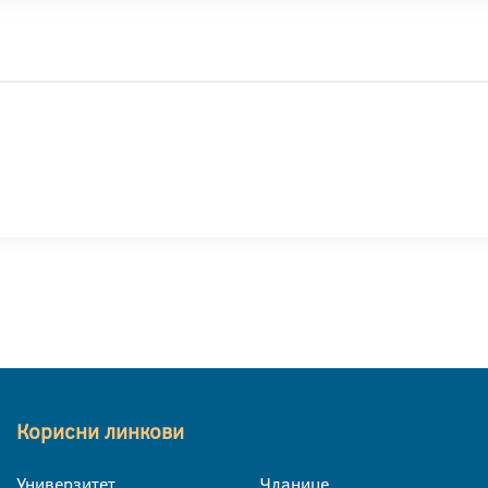
Корисни линкови
Универзитет
Чланице