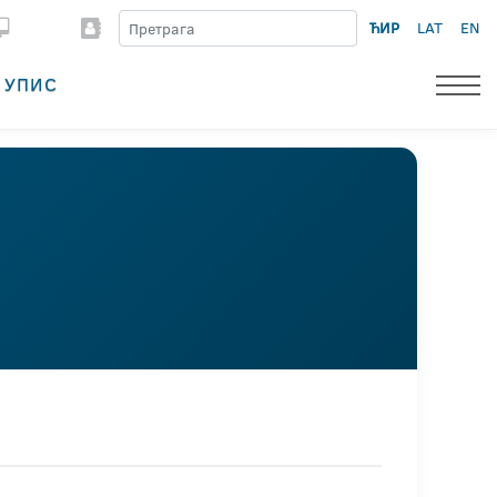
ЋИР
LAT
EN
УПИС