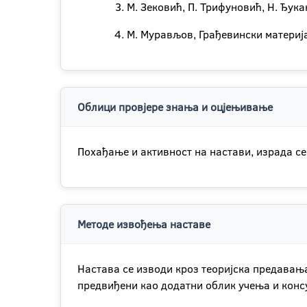
М. Зековић, П. Трифуновић, Н. Ђука
М. Мурављов, Грађевински материја
Облици провјере знања и оцјењивање
Похађање и активност на настави, израда се
Методе извођења наставе
Настава се изводи кроз теоријска предавања,
предвиђени као додатни облик учења и консу