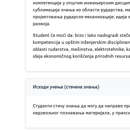
компетенција у општим инжењерским дисципл
сублимација знања из области рударства, м
пројектовања рударске механизације; идеја
развоја.
Student će moći da: brzo i lako nadogradi ste
kompetencija u opštim inženjerskim disciplinam
oblasti rudarstva, mašinstva, elektrotehnike, 
ideja ekonomičnog korišćenja prirodnih resurs
Исходи учења (стечена знања)
Студенти стичу знања да могу да направе пр
недовољног познавања материјала, у пракси 