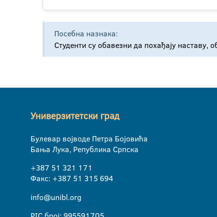
Посебна назнака:
Студенти су обавезни да похађају наставу, 
Универзитетски град
Булевар војводе Петра Бојовића
Бања Лука, Република Српска
+387 51 321 171
Факс: +387 51 315 694
info@unibl.org
PIC број: 995591705