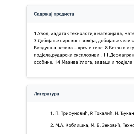
Садржај предмета
1.Увод: Задатак технологије материјала, мат
3.Добијање сировог гвожђа, добијање челика
Ваздушна везива – креч и гипс. 8.Бетон и аг
подјела,рударски експлозиви . 11.Дефлагран
особине. 14.Мазива.Улога, задаци и подјела 
Литература
П. Трифуновић, Р. Токалић, Н. Ђук
М.А. Коблишка, М. Б. Зековић, Техн