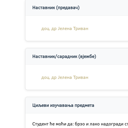
Наставник (предавач)
доц. др Јелена Триван
Наставник/сарадник (вјежбе)
доц. др Јелена Триван
Циљеви изучавања предмета
Студент ће моћи да: брзо и лако надогради 