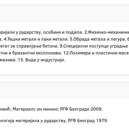
еријали у рударству, особине и подјела. 2.Физичко-механич
. 4.Тешки метали и лаки метали. 5.Обрада метала и легура.
регат за справлјање бетона. 9.Специјални поступци уградње
тни и бризантни експлозиви. 12.Полимери и пластичне масе о
мазива. 15. Вода у индустрији.
ановић, Материалс ин мининг, РГФ Белграде 2009.
ологија материјала у рударству, РГФ Београд 1979.