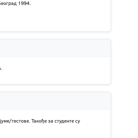
Београд 1994.
.
уме/тестове. Такође за студенте су