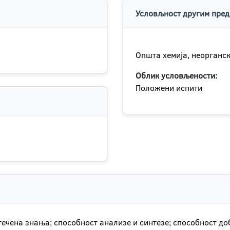
Условљност другим пред
Општа хемија, неорганск
Облик условљености:
Положени испити
стечена знања; способност анализе и синтезе; способност 