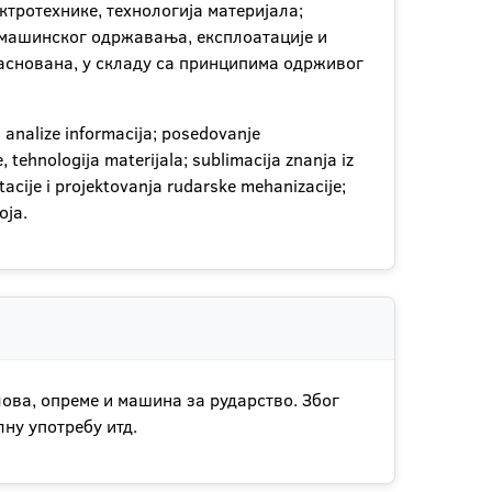
тротехнике, технологија материјала;
е машинског одржавања, експлоатације и
заснована, у складу са принципима одрживог
i analize informacija; posedovanje
tehnologija materijala; sublimacija znanja iz
acije i projektovanja rudarske mehanizacije;
oja.
лова, опреме и машина за рударство. Због
ну употребу итд.