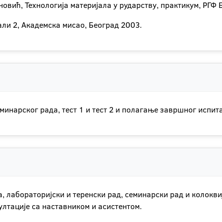
новић, Технологија материјала у рударству, практикум, РГФ 
ли 2, Академска мисао, Београд 2003.
минарског рада, тест 1 и тест 2 и полагање завршног испита
 лабораторијски и теренски рад, семинарски рад и колоквиј
лтације са наставником и асистентом.