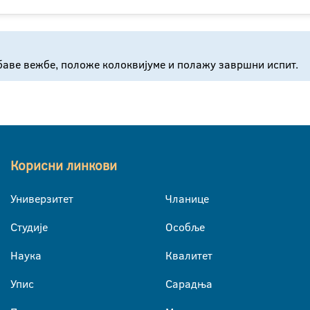
обаве вежбе, положе колоквијуме и полажу завршни испит.
Корисни линкови
Универзитет
Чланице
Студије
Особље
Наука
Квалитет
Упис
Сарадња