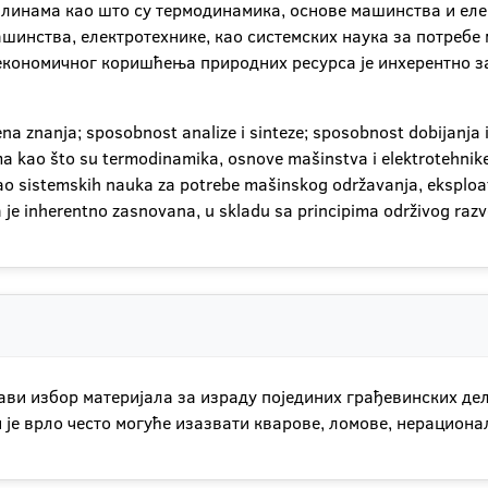
инама као што су термодинамика, основе машинства и елек
ашинства, електротехнике, као системских наука за потреб
 економичног коришћења природних ресурса је инхерентно 
čena znanja; sposobnost analize i sinteze; sposobnost dobijanja 
a kao što su termodinamika, osnove mašinstva i elektrotehnike, 
kao sistemskih nauka za potrebe mašinskog održavanja, eksploat
a je inherentno zasnovana, u skladu sa principima održivog razv
ави избор материјала за израду појединих грађевинских де
је врло често могуће изазвати кварове, ломове, нерационал