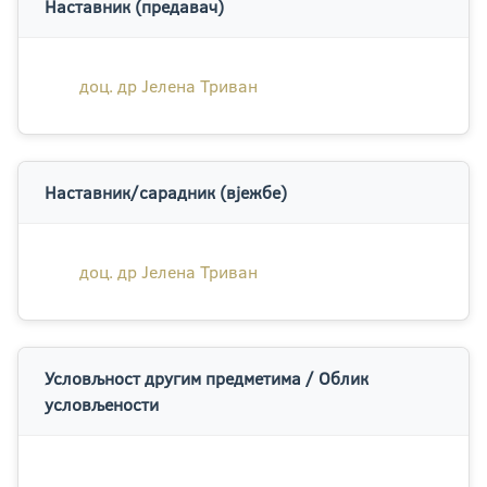
Наставник (предавач)
доц. др Јелена Триван
Наставник/сарадник (вјежбе)
доц. др Јелена Триван
Условљност другим предметима / Облик
условљености