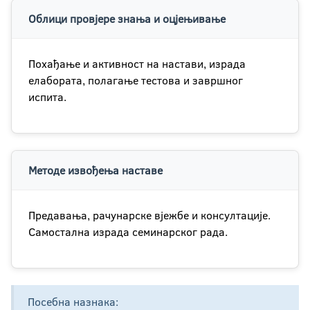
Облици провјере знања и оцјењивање
Похађање и активност на настави, израда
елабората, полагање тестова и завршног
испита.
Методе извођења наставе
Предавања, рачунарске вјежбе и консултације.
Самостална израда семинарског рада.
Посебна назнака: