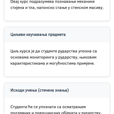
Овај курс подразумева познавање механике
стијена и тла, напонско стање у стенском масиву.
Циљеви изучавања предмета
Циљ курса је да студенте рударства упозна са
основама мониторинга у рударству, њиховим
карактеристикама и могућностима примјене.
Исходи учења (стечена знања)
Студенти ће се упознати са осматрањем
подземних и површинских објеката у рударству,