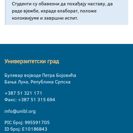
Студенти су обавезни да похађају наставу, да
раде вјежбе, израде елаборат, положе
колоквијуме и завршни испит.
Универзитетски град
Булевар војводе Петра Бојовића
Бања Лука, Република Српска
+387 51 321 171
Факс: +387 51 315 694
info@unibl.org
PIC број: 995591705
ID број: E10186843