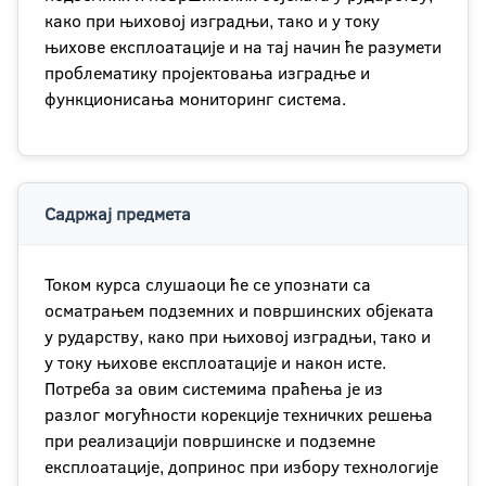
како при њиховој изградњи, тако и у току
њихове експлоатације и на тај начин ће разумети
проблематику пројектовања изградње и
функционисања мониторинг система.
Садржај предмета
Током курса слушаоци ће се упознати са
осматрањем подземних и површинских објеката
у рударству, како при њиховој изградњи, тако и
у току њихове експлоатације и након исте.
Потреба за овим системима праћења је из
разлог могућности корекције техничких решења
при реализацији површинске и подземне
експлоатације, допринос при избору технологије