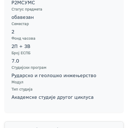
Р2МСУМС
Статус предмета
обавезан
Семестар
2
Фонд часова
2П + 3В
Број ЕСПБ
7.0
Студијски програм
Рударско и геолошко инжењерство
Модул
Тип студија
Академске студије другог циклуса