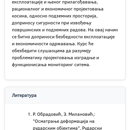
експлоатације и њеног прилагођавања,
рационалног и економичног пројектовања
косина, односно подземних просторија,
доприносу сигурности при извођењу
површинских и подземних радова. На овај начин
се битно доприноси безбедности експлоатације
и економичности одржавања. Курс ће
обезбедити слушаоцима да разумеју
проблематику пројектовања изградње и
функционисања мониторинг ситема.
Литература
Р. Обрадовић, З. Милановић,:
"Осматрање деформација на
рударским објектима", Рударски