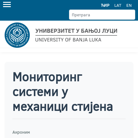
ЋИР
LAT
EN
Мониторинг
системи у
механици стијена
Акроним