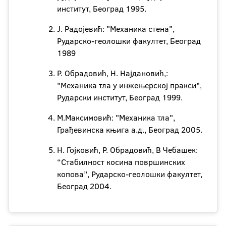
институт, Београд 1995.
Ј. Радојевић: "Механика стена",
Рударско-геолошки факултет, Београд
1989
Р. Обрадовић, Н. Најдановић,:
"Механика тла у инжењерској пракси",
Рударски институт, Београд 1999.
М.Максимовић: "Механика тла",
Грађевинска књига а.д., Београд 2005.
Н. Гојковић, Р. Обрадовић, В Чебашек:
“Стабилност косина површинских
копова”, Рударско-геолошки факултет,
Београд 2004.