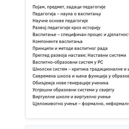
Појам, предмет, задаци педагогије
Педагогија – наука о васпитању
Научне основе педагогије
Развој педагогије кроз историју
Васпитање – специфичан процес и дјелатнос
Компоненте васпитања
Принципи и методе васпитног рада
Преглед развоја наставе; Наставни системи
Васпитно-образовни систем у РС
Школски систем – критика традиционалне и
Савремена школа и њена функција у образо
Обиљјежја нове генерације ученика
Успјешни образовни системи у свијету
Виртуелне школе и виртуелно учење
Цјеложивотно учење – формално, неформал