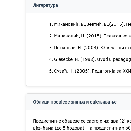
Литература
Микановић, Б., Јевтић, Б.,(2015).
Мацановић, Н. (2015). Педагошке 
Поткоњак, Н. (2003). ХХ век: „ни в
Giesecke, H. (1993). Uvod u pedagogi
Сузић, Н. (2005). Педагогија за XX
Облици провјере знања и оцјењивање
Предиспитне обавезе се састоје из: два (2) 
вјежбама (до 5 бодова). На предиспитним оба