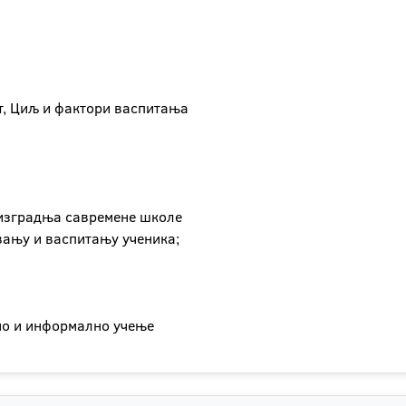
т, Циљ и фактори васпитања
 изградња савремене школе
вању и васпитању ученика;
но и информално учење