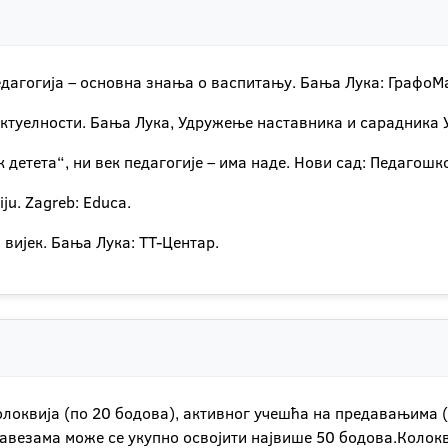
 Педагогија – основна знања о васпитању. Бања Лука: ГрафоМ
актуелности. Бања Лука, Удружење наставника и сарадника 
ек детета“, ни век педагогије – има наде. Нови сад: Педагош
ju. Zagreb: Educa.
И вијек. Бања Лука: ТТ-Центар.
колоквија (по 20 бодова), активног учешћа на предавањима 
везама може се укупно освојити највише 50 бодова.Колоквиј