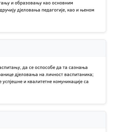
итању и образовању као основним
дручију дјеловања педагогије, као и њеном
спитању, да се оспособе да та сазнања
 границе дјеловања на личност васпитаника;
е успјешне и квалитетне комуникације са