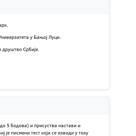
арк.
Универзитета у Бањој Луци.
ко друштво Србије.
(до 5 бодова) и присуства настави и
 је писмени тест који се изводи у току