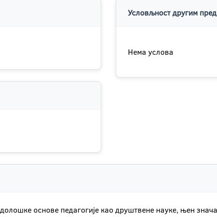
Условљност другим пред
Нема услова
тодолошке основе педагогије као друштвене науке, њен знач