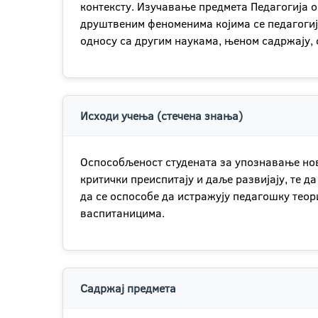
контексту. Изучавање предмета Педагогија 
друштвеним феноменима којима се педагогија
односу са другим наукама, њеном садржају, 
Исходи учења (стечена знања)
Оспособљеност студената за упознавање нов
критички преиспитају и даље развијају, те д
да се оспособе да истражују педагошку теори
васпитаницима.
Садржај предмета