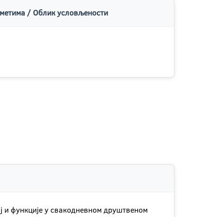
метима / Облик условљености
ај и функције у свакодневном друштвеном