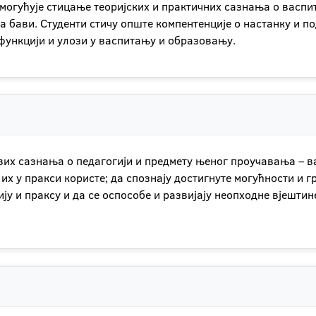
омогућује стицање теоријских и практичних сазнања о васп
 бави. Студенти стичу опште компентенције о настанку и по
функцији и улози у васпитању и образовању.
их сазнања о педагогији и предмету њеног проучавања – ва
а их у пракси користе; да спознају достигнуте могућности и
ју и праксу и да се оспособе и развијају неопходне вјештин