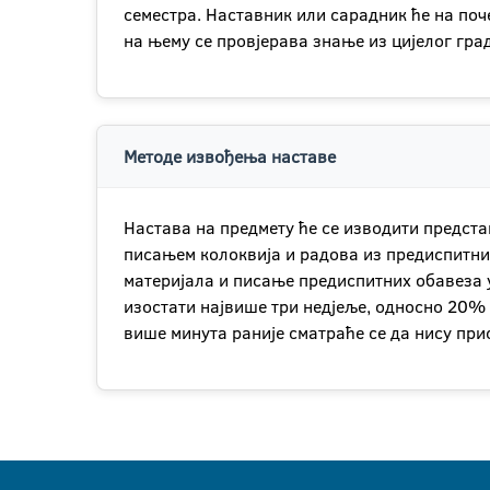
семестра. Наставник или сарадник ће на поч
на њему се провјерава знање из цијелог гра
Методе извођења наставе
Настава на предмету ће се изводити предст
писањем колоквија и радова из предиспитни
материјала и писање предиспитних обавеза у
изостати највише три недјеље, односно 20% н
више минута раније сматраће се да нису при