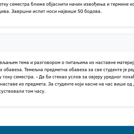
етку семестра ближе објаснити начин извођења и термине к
дива. Завршни испит носи највише 50 бодова.
ављањем тема и разговором о питањима из наставне материје
х обавеза. Темељна предметна обавеза за све студенте је р
 току семестра. - Да би стекао услов за овјеру уредног пох
аставе из предмета. За студенте који касне на час више од д
суствовали том часу.