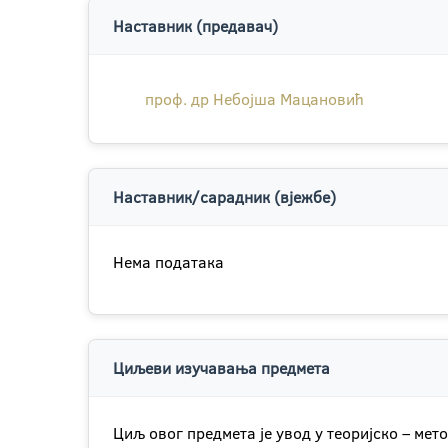
Наставник (предавач)
проф. др Небојша Мацановић
Наставник/сарадник (вјежбе)
Нема података
Циљеви изучавања предмета
Циљ овог предмета је увод у теоријско – ме