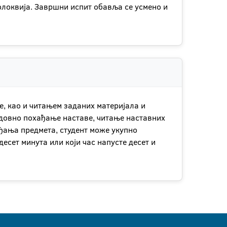
олоквија. Завршни испит обавља се усмено и
, као и читањем заданих материјала и
едовно похађање наставе, читање наставних
ађања предмета, студент може укупно
есет минута или који час напусте десет и