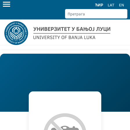
ЋИР
LAT
EN