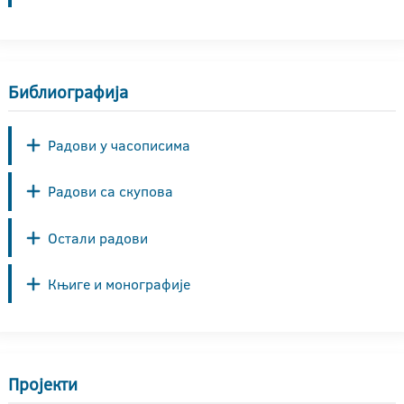
Библиографија
Радови у часописима
Радови са скупова
Остали радови
Књиге и монографије
Пројекти