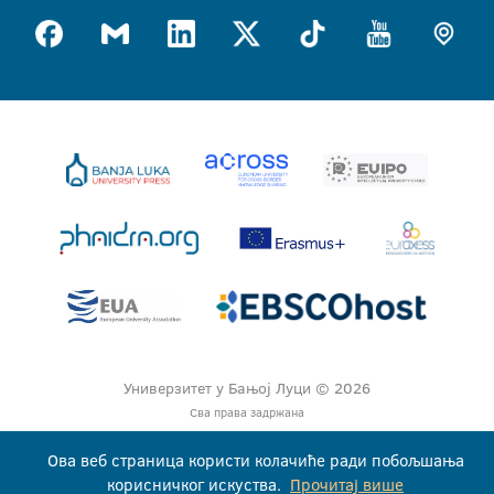
Универзитет у Бањој Луци © 2026
Сва права задржана
Ова веб страница користи колачиће ради побољшања
корисничког искуства.
Прочитај више