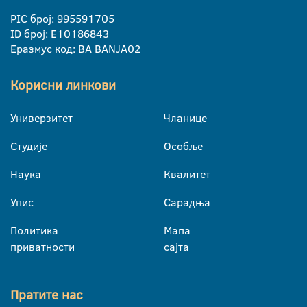
PIC број: 995591705
ID број: E10186843
Еразмус код: BA BANJA02
Корисни линкови
Универзитет
Чланице
Студије
Особље
Наука
Квалитет
Упис
Сарадња
Политика
Мапа
приватности
сајта
Пратите нас