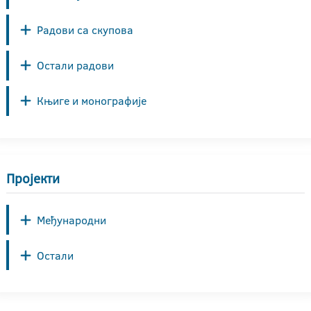
Радови са скупова
Остали радови
Књиге и монографије
Пројекти
Међународни
Остали