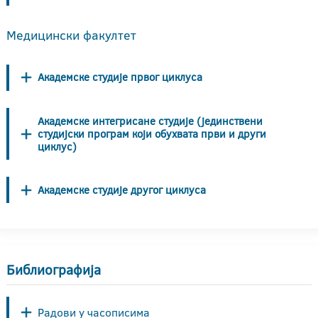
Медицински факултет
Академске студије првог циклуса
Академске интегрисане студије (јединствени
студијски програм који обухвата први и други
циклус)
Академске студије другог циклуса
Библиографија
Радови у часописима