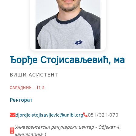
Ђорђе Стојисављевић, ма
ВИШИ АСИСТЕНТ
САРАДНИК - II-5
Ректорат
djordje.stojisavljevic@unibl.org
051/321-070
Универзитетски рачунарски центар - Објекат 4,
канцеларија 1