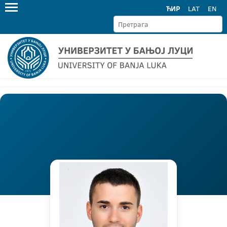
ЋИР
LAT
EN