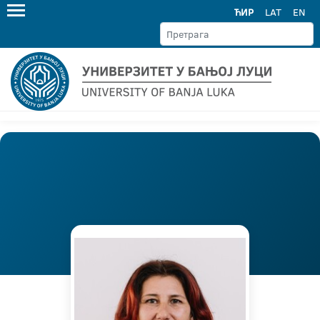
ЋИР
LAT
EN