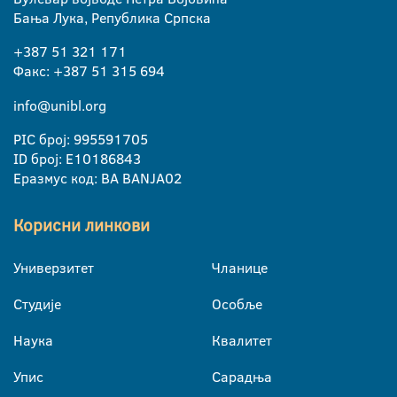
Бања Лука, Република Српска
+387 51 321 171
Факс: +387 51 315 694
info@unibl.org
PIC број: 995591705
ID број: E10186843
Еразмус код: BA BANJA02
Корисни линкови
Универзитет
Чланице
Студије
Особље
Наука
Квалитет
Упис
Сарадња