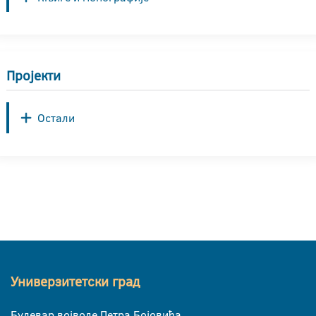
Пројекти
Остали
Универзитетски град
Булевар војводе Петра Бојовића