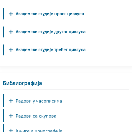
Академске студије првог циклуса
Академске студије другог циклуса
Академске студије трећег циклуса
Библиографија
Радови у часописима
Радови са скупова
Књиге и монографије