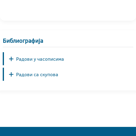
Библиографија
Радови у часописима
Радови са скупова