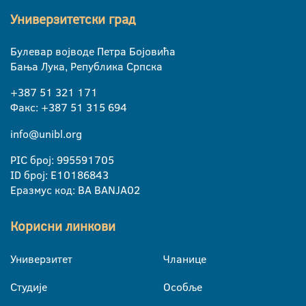
Универзитетски град
Булевар војводе Петра Бојовића
Бања Лука, Република Српска
+387 51 321 171
Факс: +387 51 315 694
info@unibl.org
PIC број: 995591705
ID број: E10186843
Еразмус код: BA BANJA02
Корисни линкови
Универзитет
Чланице
Студије
Особље