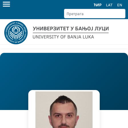
ЋИР
LAT
EN