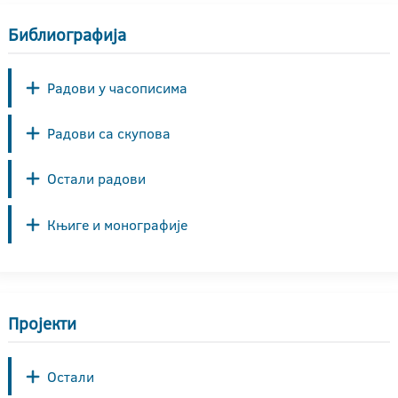
Библиографија
Радови у часописима
Радови са скупова
Остали радови
Књиге и монографије
Пројекти
Остали