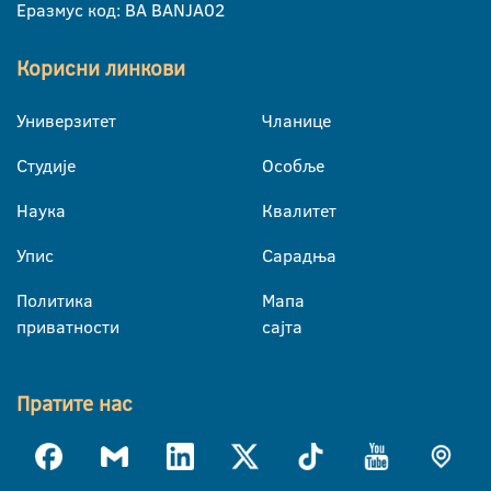
Еразмус код: BA BANJA02
Корисни линкови
Универзитет
Чланице
Студије
Особље
Наука
Квалитет
Упис
Сарадња
Политика
Мапа
приватности
сајта
Пратите нас