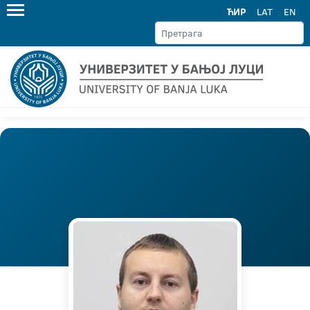
ЋИР
LAT
EN