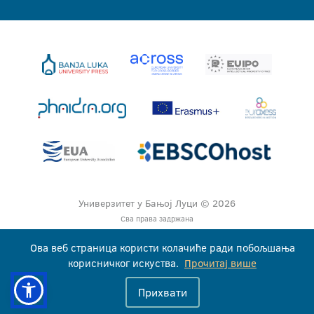
Универзитет у Бањој Луци © 2026
Сва права задржана
Ова веб страница користи колачиће ради побољшања
корисничког искуства.
Прочитај више
Прихвати