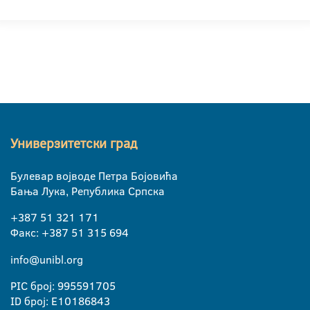
Универзитетски град
Булевар војводе Петра Бојовића
Бања Лука, Република Српска
+387 51 321 171
Факс: +387 51 315 694
info@unibl.org
PIC број: 995591705
ID број: E10186843