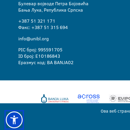
Булевар војводе Петра Бојовића
Бања Лука, Република Српска
+387 51 321 171
Факс: +387 51 315 694
info@unibl.org
PIC број: 995591705
ID број: E10186843
Еразмус код: BA BANJA02
Ова веб стран