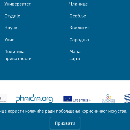
Универзитет
Чланице
Студије
Особље
Наука
Квалитет
Упис
Сарадња
Политика
Мапа
приватности
сајта
ица користи колачиће ради побољшања корисничког искуства.
Универзитет у Бањој Луци © 2026
Прихвати
Сва права задржана