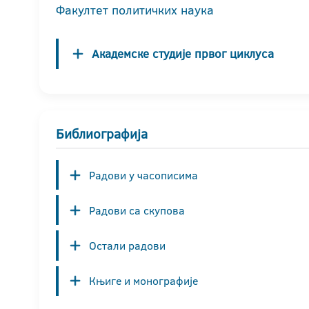
Факултет политичких наука
Академске студије првог циклуса
Библиографија
Радови у часописима
Радови са скупова
Остали радови
Књиге и монографије