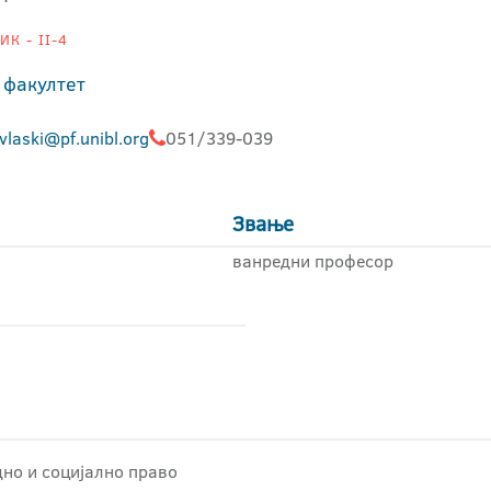
К - II-4
 факултет
vlaski@pf.unibl.org
051/339-039
Звање
ванредни професор
дно и социјално право