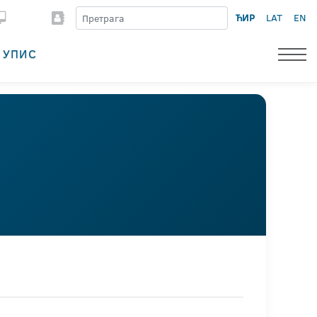
ЋИР
LAT
EN
УПИС