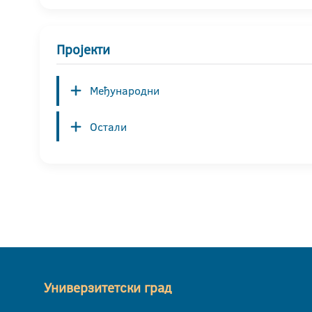
Пројекти
Међународни
Остали
Универзитетски град