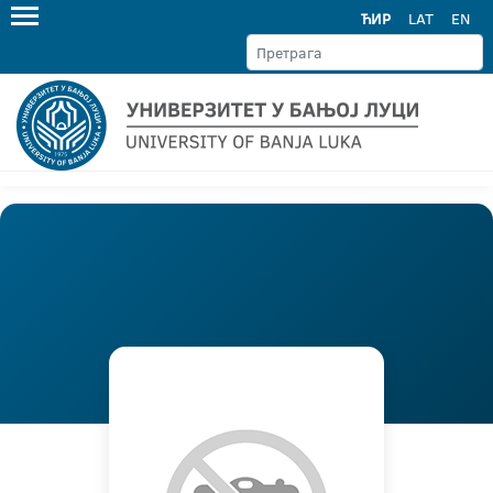
ЋИР
LAT
EN