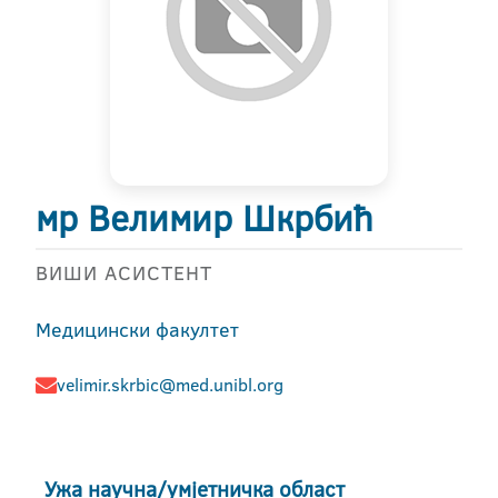
мр Велимир Шкрбић
ВИШИ АСИСТЕНТ
Медицински факултет
velimir.skrbic@med.unibl.org
Ужа научна/умјетничка област