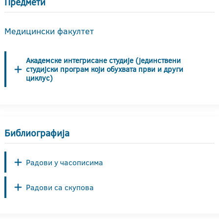
Предмети
Медицински факултет
Академске интегрисане студије (јединствени
студијски програм који обухвата први и други
циклус)
Библиографија
Радови у часописима
Радови са скупова