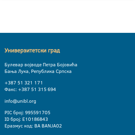
Универзитетски град
Булевар војводе Петра Бојовића
Бања Лука, Република Српска
+387 51 321 171
Факс: +387 51 315 694
info@unibl.org
PIC број: 995591705
ID број: E10186843
Еразмус код: BA BANJA02