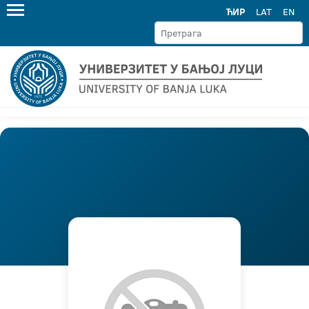
ЋИР
LAT
EN