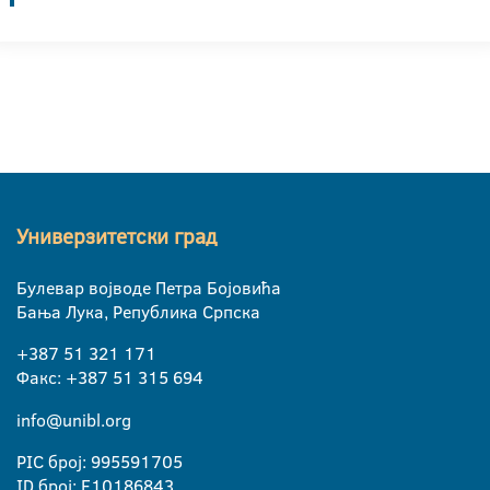
Универзитетски град
Булевар војводе Петра Бојовића
Бања Лука, Република Српска
+387 51 321 171
Факс: +387 51 315 694
info@unibl.org
PIC број: 995591705
ID број: E10186843