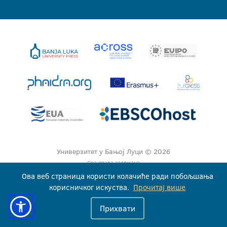
Универзитет у Бањој Луци © 2026
Сва права задржана
Ова веб страница користи колачиће ради побољшања
корисничког искуства.
Прочитај више
Прихвати