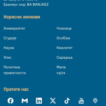
Еразмус код: BA BANJA02
Корисни линкови
Универзитет
Чланице
Студије
Особље
Наука
Квалитет
Упис
Сарадња
Политика
Мапа
приватности
сајта
Пратите нас