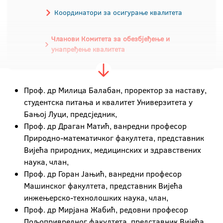
Координатори за осигурање квалитета
Чланови Комитета за обезбјеђење и
унапређење квалитета
Правни и административни оквир
Проф. др Милица Балабан, проректор за наставу,
Систем обезбјеђења и унапређења
студентска питања и квалитет Универзитета у
квалитета
Бањој Луци, предсједник,
Проф. др Драган Матић, ванредни професор
Акредитација
Природно-математичког факултета, представник
Вијећа природних, медицинских и здравствених
Обрасци индикатора квалитета
наука, члан,
Проф. др Горан Јањић, ванредни професор
Машинског факултета, представник Вијећа
инжењерско-технолошких наука, члан,
Проф. др Мирјана Жабић, редовни професор
Пољопривредног факултета, представник Вијећа