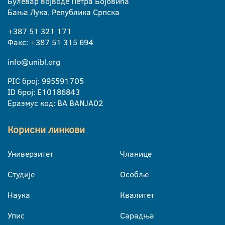
Булевар војводе Петра Бојовића
Бања Лука, Република Српска
+387 51 321 171
Факс: +387 51 315 694
info@unibl.org
PIC број: 995591705
ID број: E10186843
Еразмус код: BA BANJA02
Корисни линкови
Универзитет
Чланице
Студије
Особље
Наука
Квалитет
Упис
Сарадња