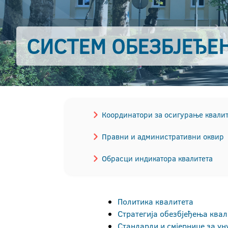
СИСТЕМ ОБЕЗБЈЕЂЕ
Координатори за осигурање квалит
Правни и административни оквир
Обрасци индикатора квалитета
Политика квалитета
Стратегија обезбјеђења квал
Стандарди и смјернице за у