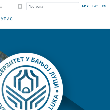
ЋИР
LAT
EN
УПИС