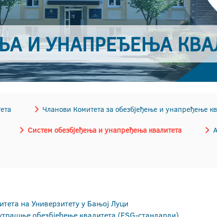
ЊА И УНАПРЕЂЕЊА КВА
ета
Чланови Комитета за обезбјеђење и унапређење кв
Систем обезбјеђења и унапређења квалитета
А
итета на Универзитету у Бањој Луци
нутрашње обезбјеђење квалитета (ESG-стандарди)