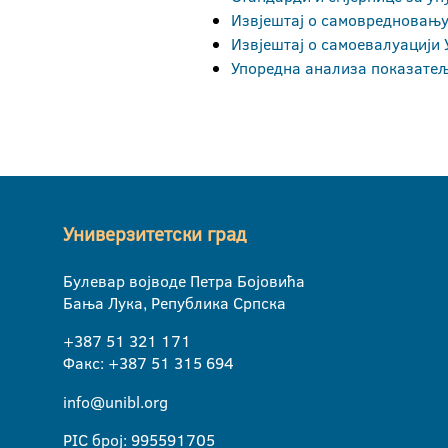
Извјештај о самовредновању
Извјештај о самоевалуацији
Упоредна анализа показате
Универзитетски град
Булевар војводе Петра Бојовића
Бања Лука, Република Српска
+387 51 321 171
Факс: +387 51 315 694
info@unibl.org
PIC број: 995591705