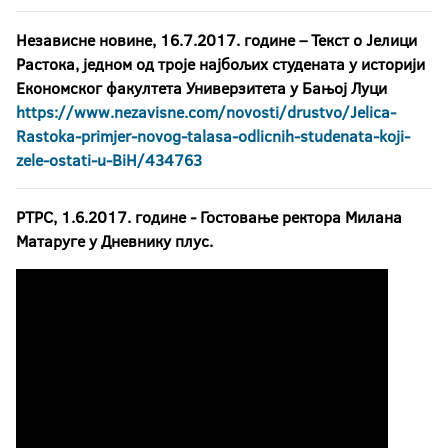
Независне новине, 16.7.2017. године – Текст о Јелици
Растока, једном од троје најбољих студената у историји
Економског факултета Универзитета у Бањој Луци
https://www.nezavisne.com/novosti/drustvo/Jelica-
Rastoka-primjer-novog-talasa-odlicnih-studenata-koji-
zele-ostati-u-BiH/434763
РТРС, 1.6.2017. године - Гостовање ректора Милана
Матаруге у Дневнику плус.