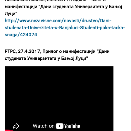
манифестацији "Дани студената Универзитета у Бањој
Луци"
http://www.nezavisne.com/novosti/drustvo/Dani-
studenata-Univerziteta-u-Banjaluci-Studenti-pokretacka-
snaga/424074
РТРС, 27.4.2017, Прилог о манифестацији "Дани
студената Универзитета у Бањој Луци"