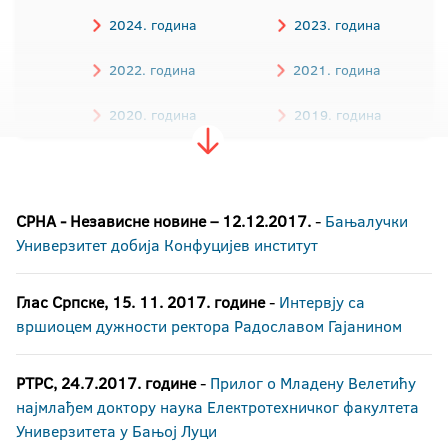
2024. година
2023. година
2022. година
2021. година
2020. година
2019. година
2018. година
2017. година
СРНА - Независне новине – 12.12.2017.
-
Бањалучки
2016. година
Универзитет добија Конфуцијев институт
Глас Српске, 15. 11. 2017. године
-
Интервју са
вршиоцем дужности ректора Радославом Гајанином
РТРС, 24.7.2017. године
-
Прилог о Младену Велетићу
најмлађем доктору наука Електротехничког факултета
Универзитета у Бањој Луци