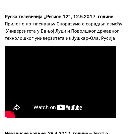
Руска телевизија „Регион 12“, 12.5.2017. године
–
Прилог о потписивању Споразума о сарадњи између
Универзитета у Бањој Луци и Поволшког државног
технолошког универзитета из Јушкар-Ола, Русија
Независне новине, 28.4.2017. године – Текст о