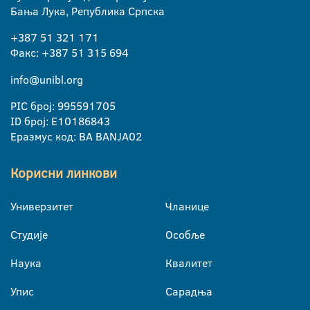
Бања Лука, Република Српска
+387 51 321 171
Факс: +387 51 315 694
info@unibl.org
PIC број: 995591705
ID број: E10186843
Еразмус код: BA BANJA02
Корисни линкови
Универзитет
Чланице
Студије
Особље
Наука
Квалитет
Упис
Сарадња