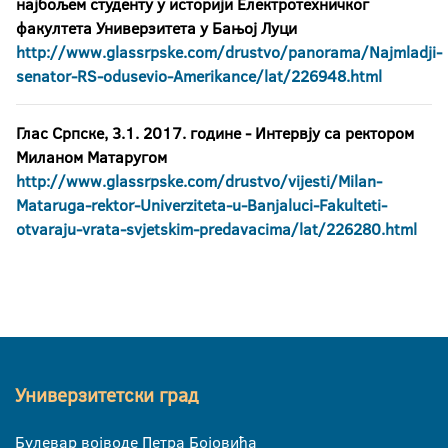
најбољем студенту у историји Eлектротехничког
факултета Универзитета у Бањој Луци
http://www.glassrpske.com/drustvo/panorama/Najmladji-
senator-RS-odusevio-Amerikance/lat/226948.html
Глас Српске, 3.1. 2017. године
- Интервју са ректором
Миланом Матаругом
http://www.glassrpske.com/drustvo/vijesti/Milan-
Mataruga-rektor-Univerziteta-u-Banjaluci-Fakulteti-
otvaraju-vrata-svjetskim-predavacima/lat/226280.html
Универзитетски град
Булевар војводе Петра Бојовића