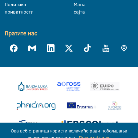
Политика
Мапа
приватности
сајта
Пратите нас
Ова веб страница користи колачиће ради побољшања
корисничког искуства.
Прочитај више