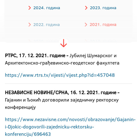
2024. година
2023. година
2022. година
2021. година
2020. година
2019. година
РТРС, 17. 12. 2021. године -
2018. година
Јубилеј Шумарског и
2017. година
Архитектонско-грађевинско-геодетског факултета
2016. година
https://www.rtrs.tv/vijesti/vijest.php?id=457048
НЕЗАВИСНЕ НОВИНЕ/СРНА, 16. 12. 2021. године -
Гајанин и Ђокић договорили заједничку ректорску
конференцију
https://www.nezavisne.com/novosti/obrazovanje/Gajanin-
i-Djokic-dogovorili-zajednicku-rektorsku-
konferenciju/696463