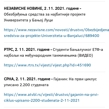
НЕЗАВИСНЕ НОВИНЕ, 2 .11. 2021. године -
Обезбјеђења средства за најбитније пројекте
Универзитета у Бањој Луци
https://www.nezavisne.com/novosti/drustvo/Obezbijedjena
sredstva-za-projekte-Univerziteta-u-Banjaluci/689400
РТРС, 2. 11. 2021. године -
Студенти бањалучког ЕТФ-а
најбољи на међународним такмичењима (ВИДЕО)
https://www.rtrs.tv/vijesti/vijest.php?id=451690
СРНА, 2. 11. 2021. године -
Гајанин: На први циклус
уписано 2.200 студената
https://www.atvbl.rs/vijesti/drustvo/gajanin-na-prvi-
ciklus-upisano-2200-studenata-2-11-2021