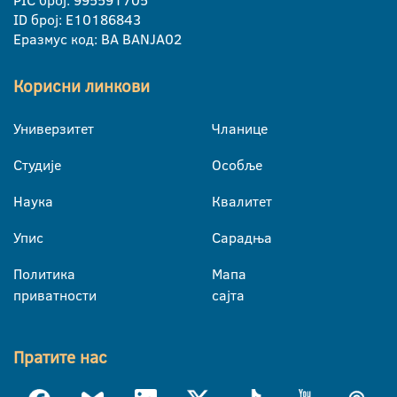
PIC број: 995591705
ID број: E10186843
Еразмус код: BA BANJA02
Корисни линкови
Универзитет
Чланице
Студије
Особље
Наука
Квалитет
Упис
Сарадња
Политика
Мапа
приватности
сајта
Пратите нас