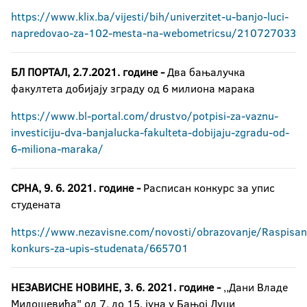
https://www.klix.ba/vijesti/bih/univerzitet-u-banjo-luci-
napredovao-za-102-mesta-na-webometricsu/210727033
БЛ ПОРТАЛ, 2.7.2021. године -
Два бањалучка
факултета добијају зграду од 6 милиона марака
https://www.bl-portal.com/drustvo/potpisi-za-vaznu-
investiciju-dva-banjalucka-fakulteta-dobijaju-zgradu-od-
6-miliona-maraka/
СРНА, 9. 6. 2021. године -
Расписан конкурс за упис
студената
https://www.nezavisne.com/novosti/obrazovanje/Raspisan
konkurs-za-upis-studenata/665701
НЕЗАВИСНЕ НОВИНЕ, 3. 6. 2021. године -
,,Дани Владе
Милошевића" од 7. до 15. јуна у Бањој Луци