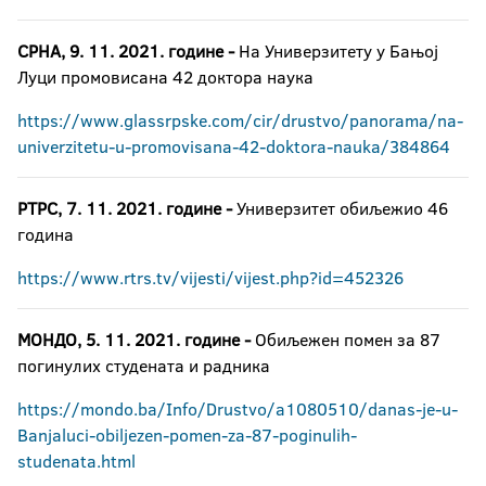
СРНА, 9. 11. 2021. године -
На Универзитету у Бањој
Луци промовисана 42 доктора наука
https://www.glassrpske.com/cir/drustvo/panorama/na-
univerzitetu-u-promovisana-42-doktora-nauka/384864
РТРС, 7. 11. 2021. године -
Универзитет обиљежио 46
година
https://www.rtrs.tv/vijesti/vijest.php?id=452326
МОНДО, 5. 11. 2021. године -
Обиљежен помен за 87
погинулих студената и радника
https://mondo.ba/Info/Drustvo/a1080510/danas-je-u-
Banjaluci-obiljezen-pomen-za-87-poginulih-
studenata.html