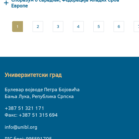
Европе
1
2
3
4
5
6
Универзитетски град
Булевар војводе Петра Бојовића
Бања Лука, Република Српска
+387 51 321 171
Факс: +387 51 315 694
info@unibl.org
PIC број: 995591705