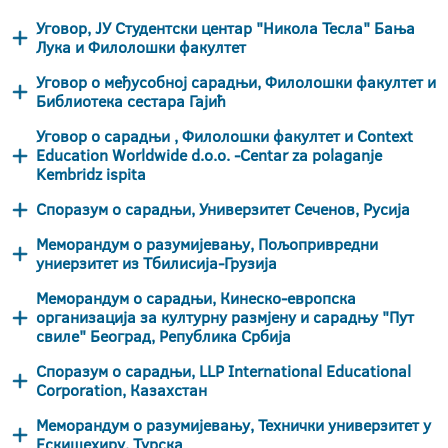
Уговор, ЈУ Студентски центар "Никола Тесла" Бања
Лука и Филолошки факултет
Уговор о међусобној сарадњи, Филолошки факултет и
Библиотека сестара Гајић
Уговор о сарадњи , Филолошки факултет и Context
Education Worldwide d.o.o. -Centar za polaganje
Kembridz ispita
Споразум о сарадњи, Универзитет Сеченов, Русија
Меморандум о разумијевању, Пољопривредни
униерзитет из Тбилисија-Грузија
Меморандум о сарадњи, Кинеско-европска
организација за културну размјену и сарадњу "Пут
свиле" Београд, Република Србија
Споразум о сарадњи, LLP International Educational
Corporation, Казахстан
Меморандум о разумијевању, Технички универзитет у
Ескишехиру, Турска