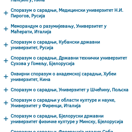
Споразум о сарадњи, Медицински универзитет Н.И.
Пирогов, Русија
Меморандум о разумијевању, Универзитет у
Маћерати, Италија
Споразум о сарадњи, Кубански државни
универзитет, Русија
Споразум о сарадњи, Државни технички универзитет
Сухова у Гомељу, Бјелорусија
Оквирни споразум о академској сарадњи, Хубеи
универзитет, Кина
Споразум о сарадњи, Универзитет у Шчећину, Пољска
Споразум о сарадњи у области културе и науке,
Универзитет у Фиренци, Италија
Споразум о сарадњи, Бјелоруски државни
универзитет физичке културе у Минску, Бјелорусија
Споразум о сарадњи, Федерација младих Срба