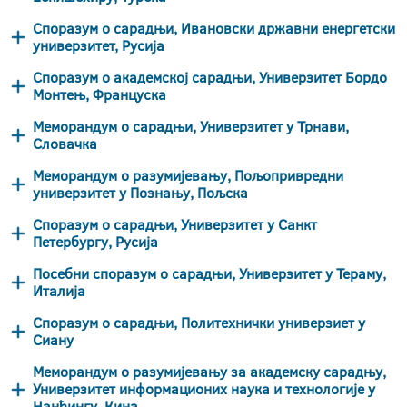
Споразум о сарадњи, Ивановски државни енергетски
универзитет, Русија
Споразум о академској сарадњи, Универзитет Бордо
Монтењ, Француска
Меморандум о сарадњи, Универзитет у Трнави,
Словачка
Меморандум о разумијевању, Пољопривредни
универзитет у Познању, Пољска
Споразум о сарадњи, Универзитет у Санкт
Петербургу, Русија
Посебни споразум о сарадњи, Универзитет у Тераму,
Италија
Споразум о сарадњи, Политехнички универзиет у
Сиану
Меморандум о разумијевању за академску сарадњу,
Универзитет информационих наука и технологије у
Нанђингу, Кина