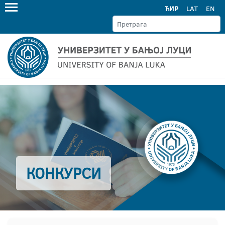
ЋИР
LAT
EN
КОНКУРСИ