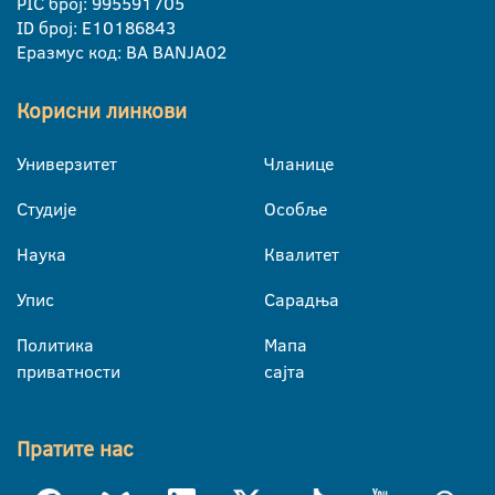
PIC број: 995591705
ID број: E10186843
Еразмус код: BA BANJA02
Корисни линкови
Универзитет
Чланице
Студије
Особље
Наука
Квалитет
Упис
Сарадња
Политика
Мапа
приватности
сајта
Пратите нас