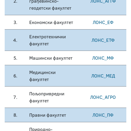
2.
грађевинско-
ЛОНС_АГГФ
геодетски факултет
3.
Економски факултет
ЛОНС_ЕФ
Електротехнички
4.
ЛОНС_ЕТФ
факултет
5.
Машински факултет
ЛОНС_МФ
Медицински
6.
ЛОНС_МЕД
факултет
Пољопривредни
7.
ЛОНС_АГРО
факултет
8.
Правни факултет
ЛОНС_ПФ
Природно-