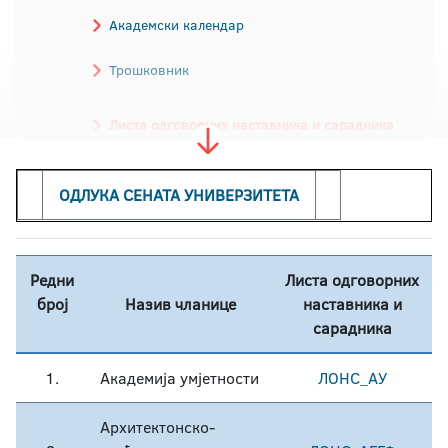
Академски календар
Трошковник
Листа одговорних наставника и сарадника
Конкурси
ОДЛУКА СЕНАТА УНИВЕРЗИТЕТА
Редни
Листа одговорних
број
Назив чланице
наставника и
сарадника
1.
Академија умјетности
ЛОНС_АУ
Архитектонско-