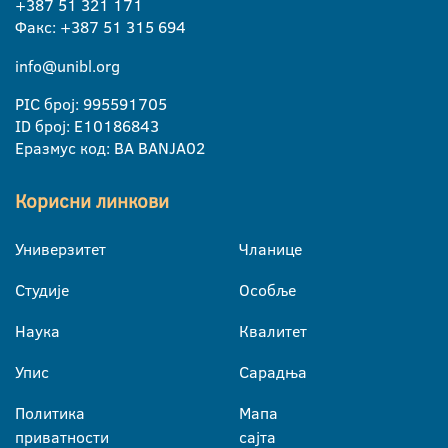
+387 51 321 171
Факс: +387 51 315 694
info@unibl.org
PIC број: 995591705
ID број: E10186843
Еразмус код: BA BANJA02
Корисни линкови
Универзитет
Чланице
Студије
Особље
Наука
Квалитет
Упис
Сарадња
Политика
Мапа
приватности
сајта