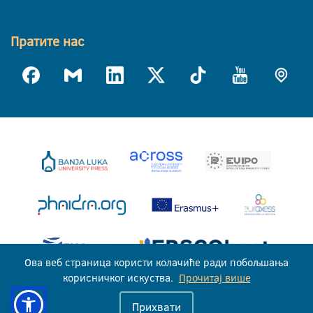
Пратите нас
Ова веб страница користи колачиће ради побољшања
корисничког искуства.
Прочитај више
Универзитет у Бањој Луци © 2026
Прихвати