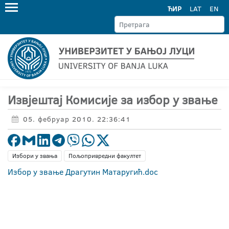
ЋИР
LAT
EN
Извјештај Комисије за избор у звање
05. фебруар 2010. 22:36:41
Избори у звања
Пољопривредни факултет
Избор у звање Драгутин Матаругић.doc