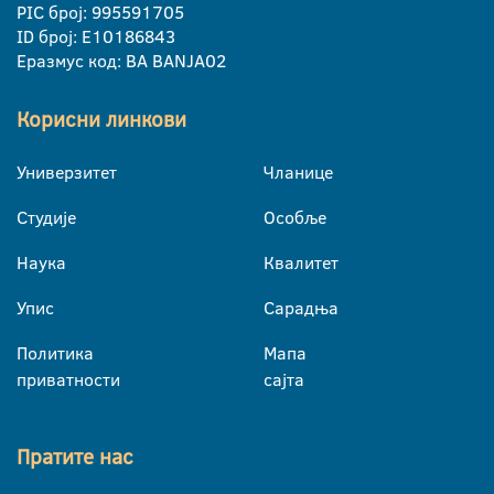
PIC број: 995591705
ID број: E10186843
Еразмус код: BA BANJA02
Корисни линкови
Универзитет
Чланице
Студије
Особље
Наука
Квалитет
Упис
Сарадња
Политика
Мапа
приватности
сајта
Пратите нас