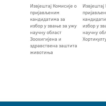
Извјештај Комисије о
Извјештај 
пријављеним
пријавље
кандидатима за
кандидати
избор у звање за ужу
избор у зв
научну област
научну об
Зоохигијена и
Хортикулт
здравствена заштита
животиња