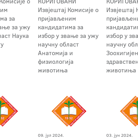
Комисије о
КОРИГОВАНИ
КОРИГОВА
ним
Извјештај Комисије о
Извјештај 
ма за
пријављеним
пријављен
ање за ужу
кандидатима за
кандидати
ласт Наука
избор у звање за ужу
избор у зв
ту
научну област
научну обл
Анатомија и
Зоохигијен
физиологија
здравстве
животиња
животиња
09. јул 2024.
03. јун 2024.