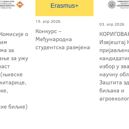
15. апр 2026.
03. апр 2026.
Конкурс –
Комисије о
КОРИГОВА
Међународна
ним
Извјештај 
студентска размјена
ма за
пријављен
ање за ужу
кандидати
ласт
избор у зв
 (њивске
научну обл
 житарице,
Заштита з
ке,
биљака и
агроеколог
ске биљке)