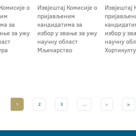
Комисије о
Извјештај Комисије о
Извјештај 
ним
пријављеним
пријављен
ма за
кандидатима за
кандидати
ање за ужу
избор у звање за ужу
избор у зв
ласт
научну област
научну обл
ура
Мљекарство
Хортикулт
1
2
3
...
›
»