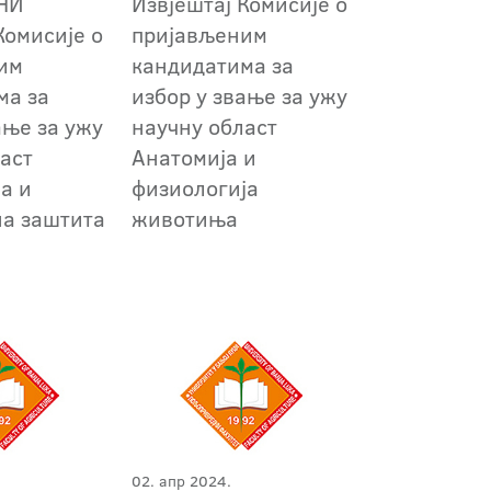
НИ
Извјештај Комисије о
Комисије о
пријављеним
им
кандидатима за
ма за
избор у звање за ужу
ање за ужу
научну област
аст
Анатомија и
а и
физиологија
на заштита
животиња
02. апр 2024.