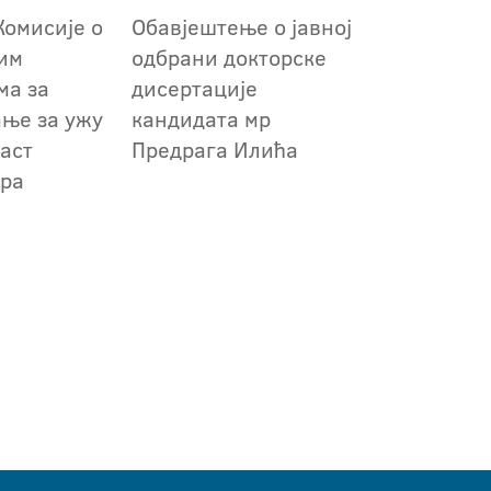
Комисије о
Обавјештење о јавној
им
одбрани докторске
ма за
дисертације
ање за ужу
кандидата мр
аст
Предрага Илића
ура