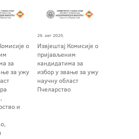
29. авг 2025.
Комисије о
Извјештај Комисије о
им
пријављеним
ма за
кандидатима за
ање за ужу
избор у звање за ужу
аст
научну област
ура
Пчеларство
,
рство и
,
о,
и