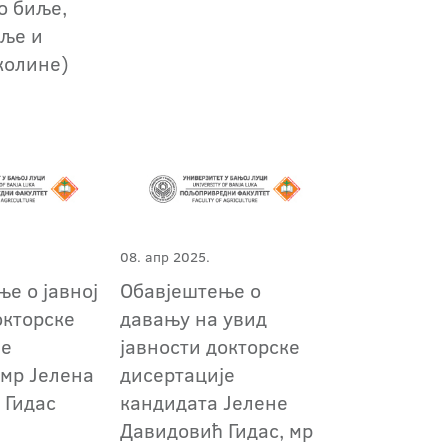
о биље,
иље и
колине)
08. апр 2025.
е о јавној
Обавјештење о
окторске
давању на увид
је
јавности докторске
 мр Јелена
дисертације
 Гидас
кандидата Јелене
Давидовић Гидас, мр