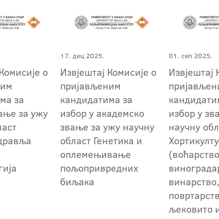
17. дец 2025.
01. сеп 2025.
Комисије о
Извјештај Комисије о
Извјештај 
ним
пријављеним
пријављен
ма за
кандидатима за
кандидати
ање за ужу
избор у академско
избор у зв
ласт
звање за ужу научну
научну обл
дравља
област Генетика и
Хортикулт
оплемењивање
(воћарство
гија
пољопривредних
винограда
биљака
винарство
повртарств
љековито 