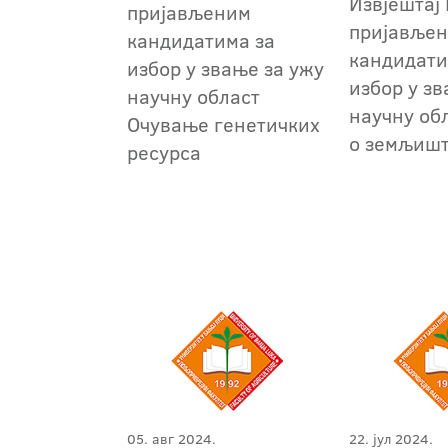
Извјештај 
пријављеним
пријавље
кандидатима за
кандидати
избор у звање за ужу
избор у зв
научну област
научну об
Очување генетичких
о земљиш
ресурса
05. авг 2024.
22. јул 2024.