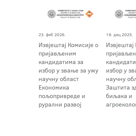
23. феб 2026.
19. дец 2025.
Извјештај Комисије о
Извјештај 
пријављеним
пријавље
кандидатима за
кандидати
избор у звање за ужу
избор у зв
научну област
научну об
Економика
Заштита з
пољопривреде и
биљака и
рурални развој
агроеколо