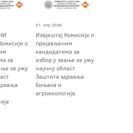
01. апр 2026.
НИ
Извјештај Комисије о
Комисије о
пријављеним
им
кандидатима за
ма за
избор у звање за ужу
ање за ужу
научну област
аст
Заштита здравља
дравља
биљака и
агроекологија
ија