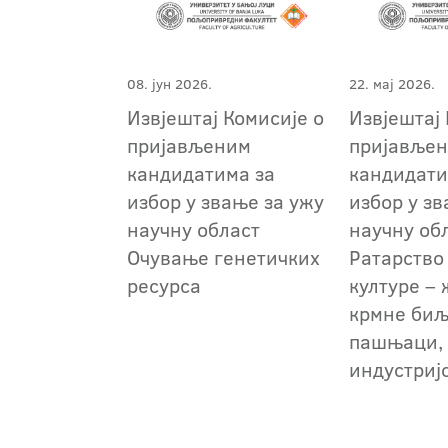
08. јун 2026.
22. мај 2026.
Извјештај Комисије о
Извјештај 
пријављеним
пријавље
кандидатима за
кандидати
избор у звање за ужу
избор у зв
научну област
научну об
Очување генетичких
Ратарство
ресурса
културе –
крмне биљ
пашњаци,
индустриј