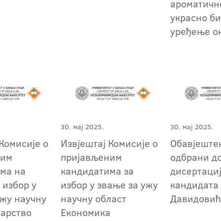
ароматичн
украсно б
уређење о
30. мај 2025.
30. мај 2025.
Комисије о
Извјештај Комисије о
Обавјештењ
ним
пријављеним
одбрани д
ма на
кандидатима за
дисертаци
 избор у
избор у звање за ужу
кандидата
ужу научну
научну област
Давидовић
тарство
Економика