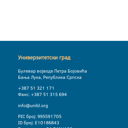
Универзитетски град
Булевар војводе Петра Бојовића
Бања Лука, Република Српска
+387 51 321 171
Факс: +387 51 315 694
info@unibl.org
PIC број: 995591705
ID број: E10186843