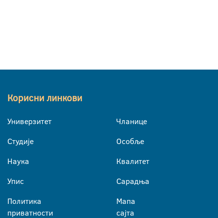
Корисни линкови
Универзитет
Чланице
Студије
Особље
Наука
Квалитет
Упис
Сарадња
Политика
Мапа
приватности
сајта