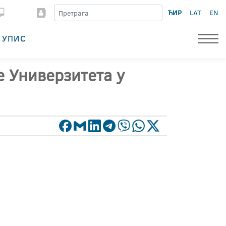
ЋИР
LAT
EN
УПИС
е Универзитета у