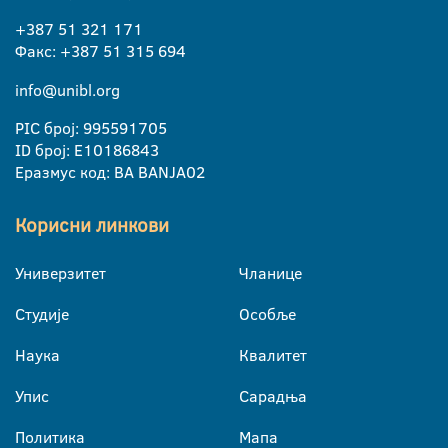
+387 51 321 171
Факс: +387 51 315 694
info@unibl.org
PIC број: 995591705
ID број: E10186843
Еразмус код: BA BANJA02
Корисни линкови
Универзитет
Чланице
Студије
Особље
Наука
Квалитет
Упис
Сарадња
Политика
Мапа