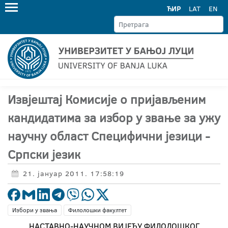
ЋИР
LAT
EN
Извјештај Комисије о пријављеним
кандидатима за избор у звање за ужу
научну област Специфични језици -
Српски језик
21. јануар 2011. 17:58:19
Избори у звања
Филолошки факултет
НАСТАВНО-НАУЧНОМ ВИЈЕЋУ ФИЛОЛОШКОГ