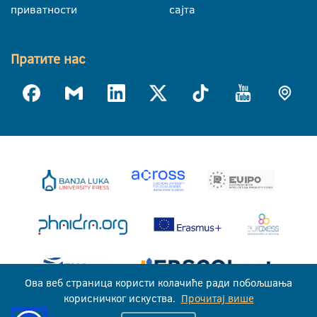
приватности
сајта
Пратите нас
Ова веб страница користи колачиће ради побољшања
корисничког искуства.
Прочитај више