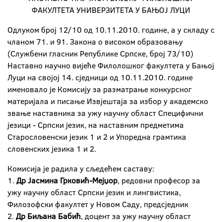
ФАКУЛТЕТА УНИВЕРЗИТЕТА У БАЊОЈ ЛУЦИ
Одлуком број 12/10 од 10.11.2010. године, а у складу с
чланом 71. и 91. Закона о високом образовању
(Службени гласник Републике Српске, број 73/10)
Наставно научно вијеће Филолошког факултета у Бањој
Луци на својој 14. сједници од 10.11.2010. године
именовало је Комисију за разматрање конкурсног
материјала и писање Извјештаја за избор у академско
звање наставника за ужу научну област Специфични
језици - Српски језик, на наставним предметима
Старословенски језик 1 и 2 и Упоредна грамтика
словенских језика 1 и 2.
Комисија је радила у сљедећем саставу:
1.
Др Јасмина Грковић-Мејџор
, редовни професор за
ужу научну област Српски језик и лингвистика,
Филозофски факултет у Новом Саду, предсједник
2.
Др Биљана Бабић
, доцент за ужу научну област