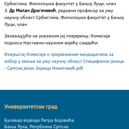
Србистика, Филолошки факултет у Бањој Луци, члан
3.
Др Милан Драгичевић
, редовни професор за ужу
научну област Србистика, Филолошки факултет у Бањој
Луци, члан
Захваљујући на указаном јој повјерењу, Комисија
подноси Наставно-научном вијећу сљедећи:
Извјештај Комисије о пријављеним кандидатима за
избор у звање за ужу научну област Специфични језици
- Српски језик Зорица Никитовић.pdf
Универзитетски град
Булевар војводе Петра Бојовића
Бања Лука, Република Српска