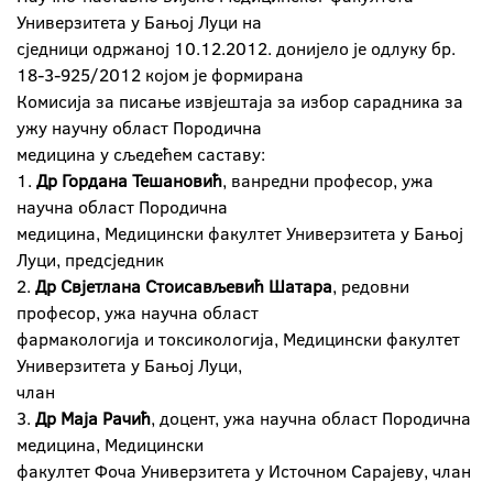
Универзитета у Бањој Луци на
сједници одржаној 10.12.2012. донијело је одлуку бр.
18-3-925/2012 којом је формирана
Комисија за писање извјештаја за избор сарадника за
ужу научну област Породична
медицина у сљедећем саставу:
1.
Др Гордана Тешановић
, ванредни професор, ужа
научна област Породична
медицина, Медицински факултет Универзитета у Бањој
Луци, предсједник
2.
Др Свјетлана Стоисављевић Шатара
, редовни
професор, ужа научна област
фармакологија и токсикологија, Медицински факултет
Универзитета у Бањој Луци,
члан
3.
Др Маја Рачић
, доцент, ужа научна област Породична
медицина, Медицински
факултет Фоча Универзитета у Источном Сарајеву, члан