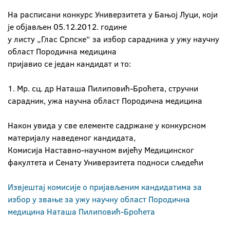
На расписани конкурс Универзитета у Бањој Луци, који
је објављен 05.12.2012. године
у листу „Глас Српске“ за избор сарадника у ужу научну
област Породична медицина
пријавио се један кандидат и то:
1. Мр. сц. др Наташа Пилиповић-Броћета, стручни
сарадник, ужа научна област Породична медицина
Након увида у све елементе садржане у конкурсном
материјалу наведеног кандидата,
Комисија Наставно-научном вијећу Медицинског
факултета и Сенату Универзитета подноси сљедећи
Извјештај комисије о пријављеним кандидатима за
избор у звање за ужу научну област Породична
медицина Наташа Пилиповић-Броћета