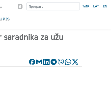
ЋИР
LAT
EN
UPIS
or saradnika za užu