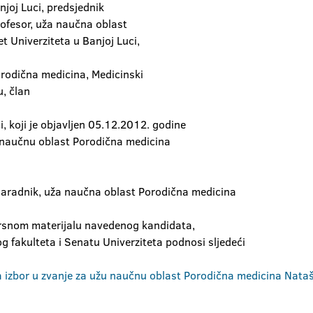
njoj Luci, predsjednik
rofesor, uža naučna oblast
et Univerziteta u Banjoj Luci,
orodična medicina, Medicinski
, član
, koji je objavljen 05.12.2012. godine
u naučnu oblast Porodična medicina
i saradnik, uža naučna oblast Porodična medicina
rsnom materijalu navedenog kandidata,
fakulteta i Senatu Univerziteta podnosi sljedeći
za izbor u zvanje za užu naučnu oblast Porodična medicina Nata