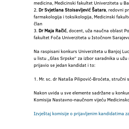
medicina, Medicinski fakultet Univerziteta u Ba
2.
Dr Svjetlana Stoisavljević Šatara
, redovni p
farmakologija i toksikologija, Medicinski fakult
član
3.
Dr Maja Račić
, docent, uža naučna oblast P
fakultet Foča Univerziteta u Istočnom Sarajevu
Na raspisani konkurs Univerziteta u Banjoj Luci
u listu „Glas Srpske“ za izbor saradnika u už
prijavio se jedan kandidat i to:
1. Mr. sc. dr Nataša Pilipović-Broćeta, stručn
Nakon uvida u sve elemente sadržane u konku
Komisija Nastavno-naučnom vijeću Medicinskog 
Izvještaj komisije o prijavljenim kandidatima 