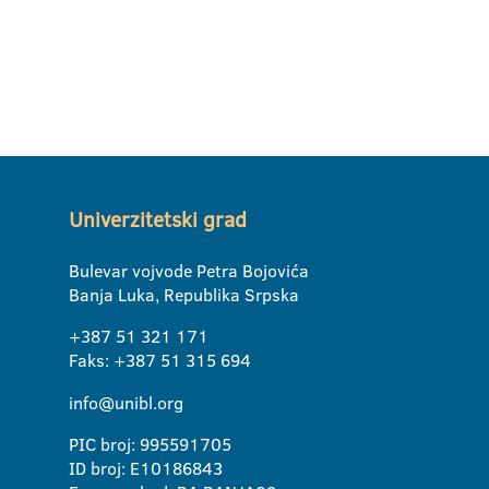
Univerzitetski grad
Bulevar vojvode Petra Bojovića
Banja Luka, Republika Srpska
+387 51 321 171
Faks: +387 51 315 694
info@unibl.org
PIC broj: 995591705
ID broj: E10186843