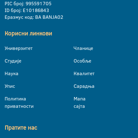
PIC број: 995591705
ID број: E10186843
Еразмус код: BA BANJA02
Корисни линкови
Универзитет
Чланице
Студије
Особље
Наука
Квалитет
Упис
Сарадња
Политика
Мапа
приватности
сајта
Пратите нас