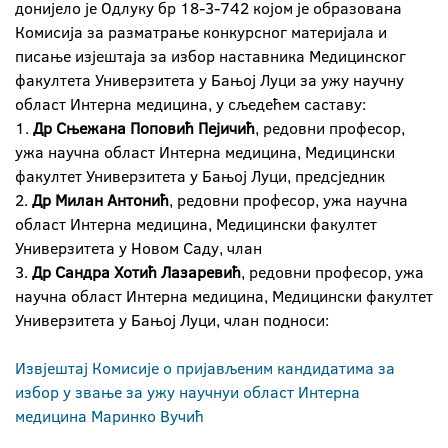
донијело је Одлуку бр 18-3-742 којом је образована
Комисија за разматрање конкурсног материјала и
писање изјештаја за избор наставника Медицинског
факултета Универзитета у Бањој Луци за ужу научну
област Интерна медицина, у сљедећем саставу:
1.
Др Сњежана Поповић Пејичић
, редовни професор,
ужа научна област Интерна медицина, Медицински
факултет Универзитета у Бањој Луци, предсједник
2.
Др Милан Антонић
, редовни професор, ужа научна
област Интерна медицина, Медицински факултет
Универзитета у Новом Саду, члан
3.
Др Сандра Хотић Лазаревић
, редовни професор, ужа
научна област Интерна медицина, Медицински факултет
Универзитета у Бањој Луци, члан подноси:
Извјештај Комисије о пријављеним кандидатима за
избор у звање за ужу научнуи област Интерна
медицина Маринко Вучић