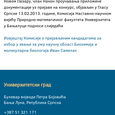
Новом Пазару, члан Након проучавања приложене
документације уз пријаве на конкурс, објављен у Гласу
Српске 13.02.2013. године, Комисија Наставно-научном
вијећу Природно-математичког факултета Универзитета
у Бањалуци подноси слиједећи
Извјештај Комисије о пријављеним кандидатима за
избор у звање за ужу научну област Биохемија и
молекуларна биологија Иван Самелак
Универзитетски град
Булевар војводе Петра Бојовића
Бања Лука, Република Српска
+387 51 321 171