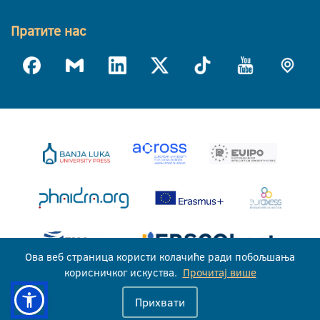
Пратите нас
Ова веб страница користи колачиће ради побољшања
корисничког искуства.
Прочитај више
Универзитет у Бањој Луци © 2026
Прихвати
Сва права задржана