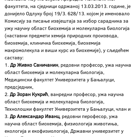
факултета, на сједници одржаној 13.03.2013. године, је
донијело Одлуку број 19/3. 628/13. којом је именовало
Комисију за писање извјештаја за избор сарадника за
ужу научну област биохемија и молекуларна биологија
(наставни предмети хемија природних производа,
биохемија, клиничка биохемија, биохемија
макромолекула и виши курс из биохемије), у сљедећем
саставу:
1.
Др Живко Саничанин
, редовни професор, ужа научна
област биохемија и молекуларна биологија,
Медицински факултет Универзитета у Бањалуци,
предсједник,
2.
Др Зоран Кукрић
, ванредни професор, ужа научна
област биохемија и молекуларна биологија,
Технолошки факултет Универзитета у Бањалуци, члан и
3.
Др Александар Иванц
, редовни перофесор, ужа
научна област биохемија, физиологија животиња,
екологија и екофизиологија, Државни универзитет у