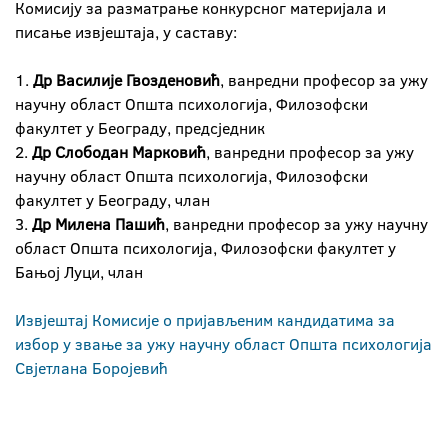
Комисију за разматрање конкурсног материјала и
писање извјештаја, у саставу:
1.
Др Василије Гвозденовић
, ванредни професор за ужу
научну област Општа психологија, Филозофски
факултет у Београду, предсједник
2.
Др Слободан Марковић
, ванредни професор за ужу
научну област Општа психологија, Филозофски
факултет у Београду, члан
3.
Др Милена Пашић
, ванредни професор за ужу научну
област Општа психологија, Филозофски факултет у
Бањој Луци, члан
Извјештај Комисије о пријављеним кандидатима за
избор у звање за ужу научну област Општа психологија
Свјетлана Боројевић