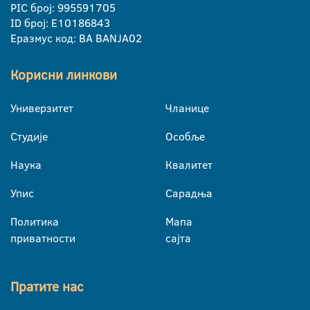
PIC број: 995591705
ID број: E10186843
Еразмус код: BA BANJA02
Корисни линкови
Универзитет
Чланице
Студије
Особље
Наука
Квалитет
Упис
Сарадња
Политика
Мапа
приватности
сајта
Пратите нас