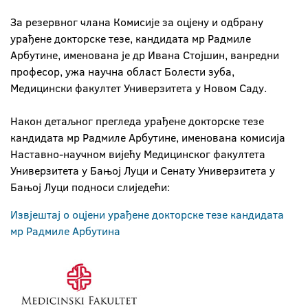
За резервног члана Комисије за оцјену и одбрану
урађене докторске тезе, кандидата мр Радмиле
Арбутине, именована је др Ивана Стојшин, ванредни
професор, ужа научна област Болести зуба,
Медицински факултет Универзитета у Новом Саду.
Након детаљног прегледа урађене докторске тезе
кандидата мр Радмиле Арбутине, именована комисија
Наставно-научном вијећу Медицинског факултета
Универзитета у Бањој Луци и Сенату Универзитета у
Бањој Луци подноси слиједећи:
Извјештај о оцјени урађене докторске тезе кандидата
мр Радмиле Арбутина