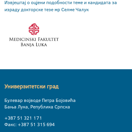
Извјештај о оцјени подобности теме и кандидата за
израду докторске тезе мр Селме Чалук
Универзитетски град
Булевар војводе Петра Бојовића
Бања Лука, Република Српска
+387 51 321 171
Факс: +387 51 315 694