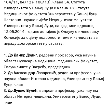
104/11, 84/12 и 108/13), члана 54. Статута
Универзитета у Бањој Луци и члана 18. Статута
Медицинског факултета Универзитета у Бањој Луци,
Наставно-научно вијеће Медицинског факултета
Универзитета у Бањој Луци, на сједници одржаној
12.05.2014. године донијело је Одлуку о именовању
Комисије за оцјену подобности теме и кандидата за
израду докторске тезе у саставу:
1.
Др Дамир Додиг
, редовни професор, ужа научна
област Нуклеарна медицина, Медицински факултет,
Свеучилиште у Загребу, предсједник
2.
Др Александар Лазаревић
, редовни професор, ужа
научна област Интерна медицина, Универзитет у Бањој
Луци, члан
3.
Др Душко Вулић
, ванредни професор, ужа научна
област Интерна медицина, Универзитет у Бањој Луци,
члан