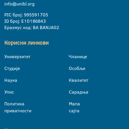
info@unibl.org
PIC број: 995591705
ID број: E10186843
Еразмус код: BA BANJA02
Корисни линкови
Универзитет
Чланице
Студије
Особље
Наука
Квалитет
Упис
Сарадња
Политика
Мапа
приватности
сајта