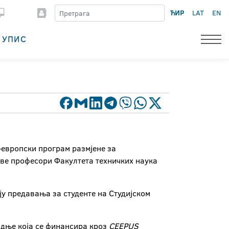
ЋИР
LAT
EN
УПИС
европски програм размјене за
раве професори Факултета техничких наука
ју предавања за студенте на Студијском
радње која се финансира кроз
CEEPUS