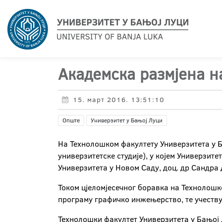
Академска размјена н
15. март 2016. 13:51:10
Опште
Универзитет у Бањој Луци
На Технолошком факултету Универзитета у Б
универзитетске студије), у којем Универзит
Универзитета у Новом Саду, доц. др Сандра
Током цјеломјесечног боравка на Технолошк
програму графичко инжењерство, те учеству
Технолошки факултет Универзитета у Бањој Л