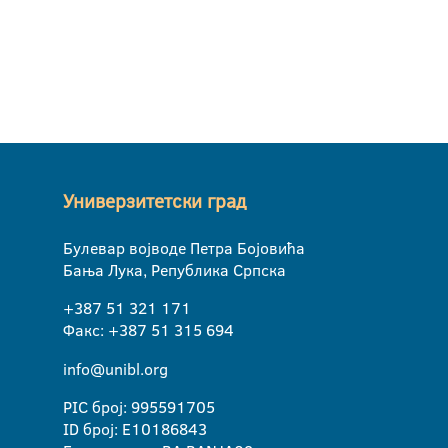
Универзитетски град
Булевар војводе Петра Бојовића
Бања Лука, Република Српска
+387 51 321 171
Факс: +387 51 315 694
info@unibl.org
PIC број: 995591705
ID број: E10186843