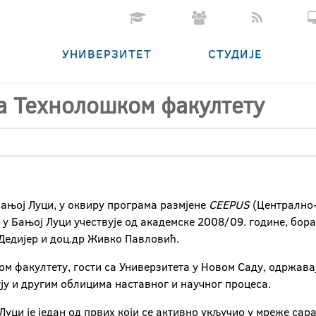
УНИВЕРЗИТЕТ
СТУДИЈЕ
а Технолошком факултету
ањој Луци, у оквиру програма размјене
CEEPUS
(Централно-
ет у Бањој Луци учествује од академске 2008/09. године, бо
 Дедијер и доц.др Живко Павловић.
ом факултету, гости са Универзитета у Новом Саду, одржава
ју и другим облицима наставног и научног процеса.
уци је један од првих који се активно укључио у мреже са