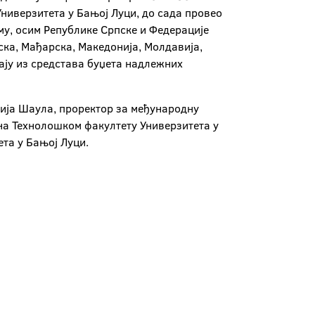
Универзитета у Бањој Луци, до сада провео
му, осим Републике Српске и Федерације
ска, Мађарска, Македонија, Молдавија,
рају из средстава буџета надлежних
ерија Шаула, проректор за међународну
 на Технолошком факултету Универзитета у
та у Бањој Луци.