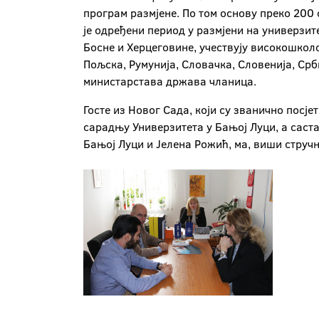
програм размјене. По том основу преко 200 
је одређени период у размјени на универзи
Босне и Херцеговине, учествују високошколс
Пољска, Румунија, Словачка, Словенија, Срб
министарстава држава чланица.
Госте из Новог Сада, који су званично посј
сарадњу Универзитета у Бањој Луци, а саст
Бањој Луци и Јелена Рожић, ма, виши струч