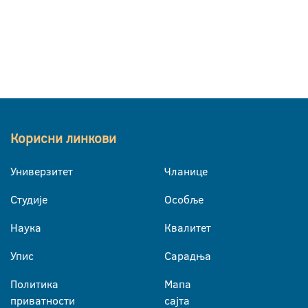
Корисни линкови
Универзитет
Чланице
Студије
Особље
Наука
Квалитет
Упис
Сарадња
Политика
Мапа
приватности
сајта