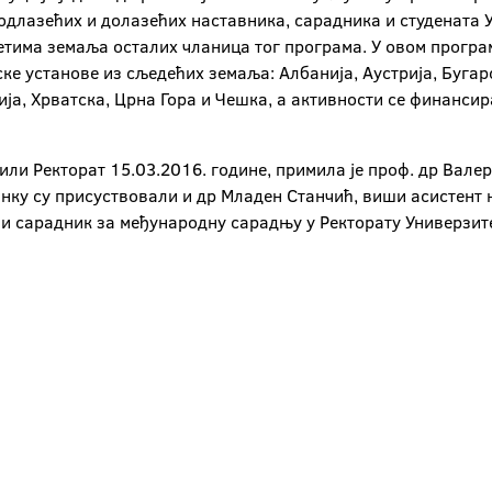
одлазећих и долазећих наставника, сарадника и студената 
тетима земаља осталих чланица тог програма. У овом програ
ке установе из сљедећих земаља: Албанија, Аустрија, Бугар
ија, Хрватска, Црна Гора и Чешка, а активности се финанси
етили Ректорат 15.03.2016. године, примила је проф. др Вал
анку су присуствовали и др Младен Станчић, виши асистент
ни сарадник за међународну сарадњу у Ректорату Универзите