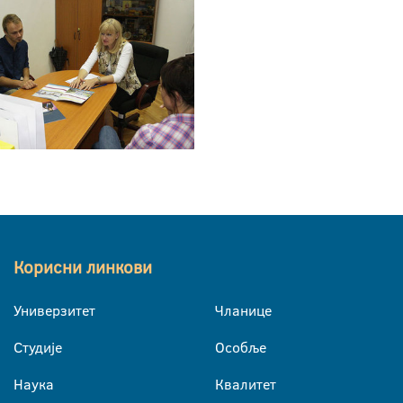
Корисни линкови
Универзитет
Чланице
Студије
Особље
Наука
Квалитет