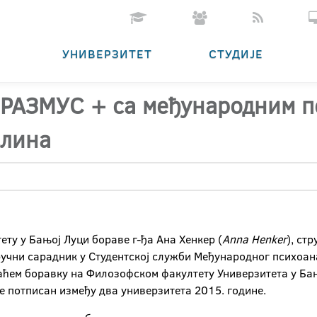
УНИВЕРЗИТЕТ
СТУДИЈЕ
 ЕРАЗМУС + са међународним 
рлина
ету у Бањој Луци бораве г-ђа Ана Хенкер (
Anna Henker
), ст
тручни сарадник у Студентској служби Међународног психоа
раћем боравку на Филозофском факултету Универзитета у Ба
 је потписан између два универзитета 2015. године.