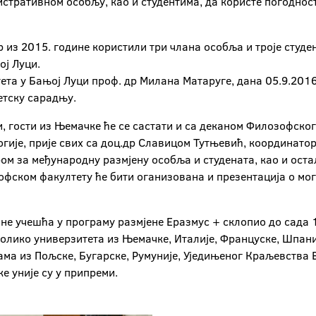
стративном особљу, као и студентима, да користе погоднос
р из 2015. године користили три члана особља и троје студе
ој Луци.
итета у Бањој Луци проф. др Милана Матаруге, дана 05.9.201
етску сарадњу.
и, гости из Њемачке ће се састати и са деканом Филозофско
огије, прије свих са доц.др Славицом Тутњевић, координато
м за међународну размјену особља и студената, као и оста
офском факултету ће бити оганизована и презентација о мог
дине учешћа у програму размјене Еразмус + склопио до сада
толико универзитета из Њемачке, Италије, Француске, Шпаниј
а из Пољске, Бугарске, Румуније, Уједињеног Краљевства В
е уније су у припреми.