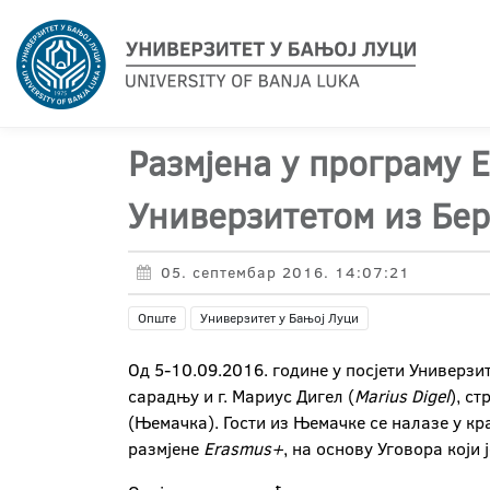
Размјена у програму
Универзитетом из Бе
05. септембар 2016. 14:07:21
Опште
Универзитет у Бањој Луци
Од 5-10.09.2016. године у посјети Универзит
сарадњу и г. Мариус Дигел (
Marius Digel
), с
(Њемачка). Гости из Њемачке се налазе у к
размјене
Erasmus+
, на основу Уговора који