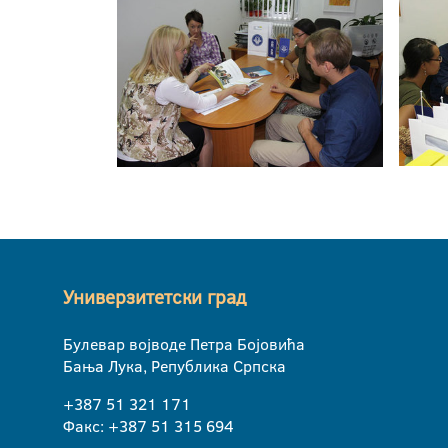
Универзитетски град
Булевар војводе Петра Бојовића
Бања Лука, Република Српска
+387 51 321 171
Факс: +387 51 315 694