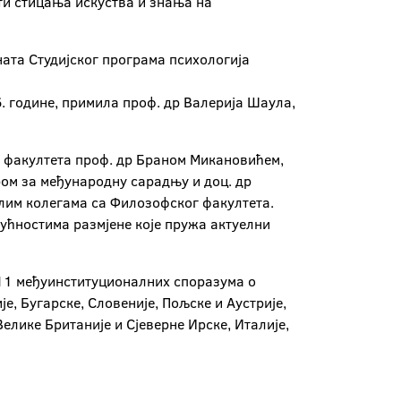
ти стицања искуства и знања на
ната Студијског програма психологија
6. године, примила проф. др Валерија Шаула,
г факултета проф. др Браном Микановићем,
ром за међународну сарадњу и доц. др
лим колегама са Филозофског факултета.
ућностима размјене које пружа актуелни
 11 међуинституционалних споразума о
е, Бугарске, Словеније, Пољске и Аустрије,
елике Британије и Сјеверне Ирске, Италије,