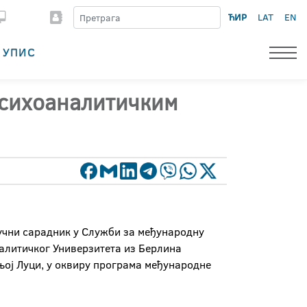
ЋИР
LAT
EN
УПИС
психоаналитичким
ручни сарадник у Служби за међународну
налитичког Универзитета из Берлина
њој Луци, у оквиру програма међународне