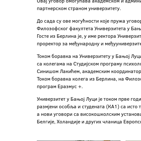
Овај уговор омогућава академском и админи
партнерском страном универзитету.
До сада су ове могућности које пружа угово
Филозофског факултета Универзитета у Бањ
Госте из Берлина је, у име ректора Универз
проректор за међународну и међууниверзит
Током боравка на Универзитету у Бањој Луц
са колегама на Студијском програму психол
Синишом Лакићем, академским координаторо
Током боравка колега из Берлина, на Филоз
програм Еразмус +.
Универзитет у Бањој Луци је током прве го
размјени особља и студената (КА1) са исто 
а нови уговори са високошколским установам
Белгије, Холандије и других чланица Европск