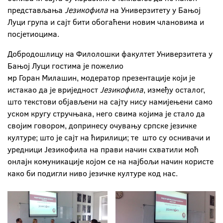
представљања
Језикофила
на Универзитету у Бањој
Луци група и сајт бити обогаћени новим члановима и
посјетиоцима.
Добродошлицу на Филолошки факултет Универзитета у
Бањој Луци гостима је пожелио
мр Горан Милашин, модератор презентације који је
истакао да је вриједност
Језикофила
, између осталог,
што текстови објављени на сајту нису намијењени само
уском кругу стручњака, него свима којима је стало да
својим говором, допринесу очувању српске језичке
културе; што је сајт на ћирилици; те што су оснивачи и
уредници Језикофила на прави начин схватили моћ
онлајн комуникације којом се на најбољи начин користе
како би подигли ниво језичке културе код нас.