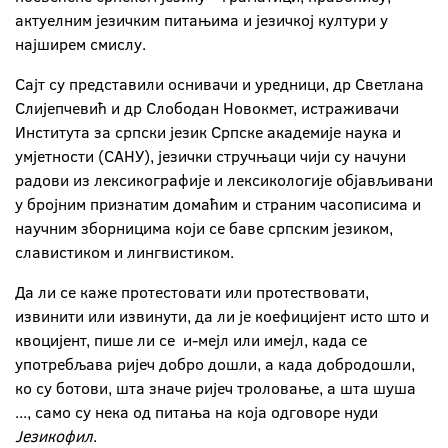
актуелним језичким питањима и језичкој култури у
најширем смислу.
Сајт су представили оснивачи и уредници, др Светлана
Слијепчевић и др Слободан Новокмет, истраживачи
Института за српски језик Српске академије наука и
умјетности (САНУ), језички стручњаци чији су начуни
радови из лексикографије и лексикологије објављивани
у бројним признатим домаћим и страним часописима и
научним зборницима који се баве српским језиком,
славистиком и лингвистиком.
Да ли се каже протестовати или протествовати,
извинити или извинути, да ли је коефицијент исто што и
квоцијент, пише ли се и-мејл или имејл, када се
употребљава ријеч добро дошли, а када добродошли,
ко су ботови, шта значе ријеч троловање, а шта шуша
..., само су нека од питања на која одговоре нуди
Језикофил
.