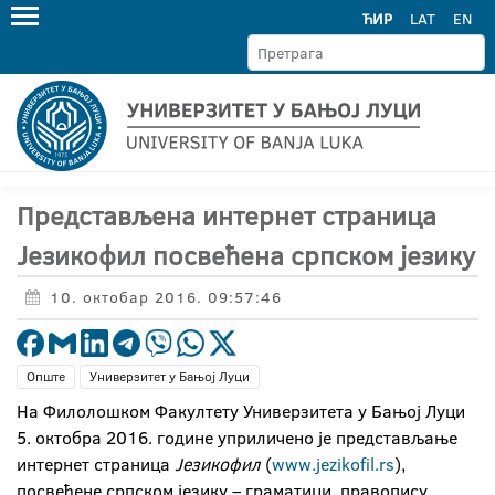
ЋИР
LAT
EN
Представљена интернет страница
Језикофил посвећена српском језику
10. октобар 2016. 09:57:46
Опште
Универзитет у Бањој Луци
На Филолошком Факултету Универзитета у Бањој Луци
5. октобра 2016. године уприличено је представљање
интернет страница
Језикофил
(
www.jezikofil.rs
),
посвећене српском језику – граматици, правопису,