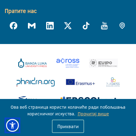
Пратите нас
Ова веб страница користи колачиће ради побољшања
корисничког искуства.
Прочитај више
Универзитет у Бањој Луци © 2026
Прихвати
Сва права задржана