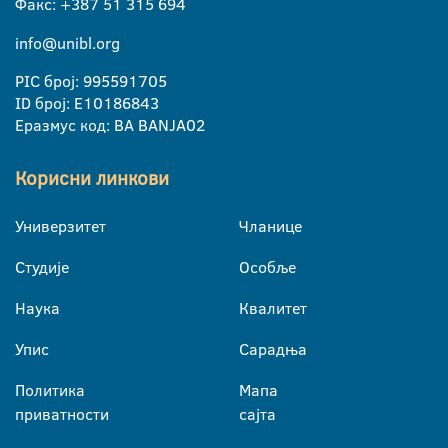
Факс: +387 51 315 694
info@unibl.org
PIC број: 995591705
ID број: E10186843
Еразмус код: BA BANJA02
Корисни линкови
Универзитет
Чланице
Студије
Особље
Наука
Квалитет
Упис
Сарадња
Политика
Мапа
приватности
сајта