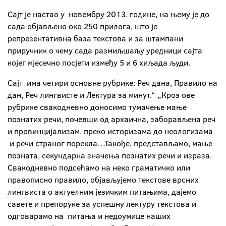
Сајт је настао у новембру 2013. године, на њему је до
сада објављено око 250 прилога, што је
репрезентативна база текстова и за штампани
приручник о чему сада размиљшаљу уредници сајта
којег мјесечно посјети између 5 и 6 хиљада људи.
Сајт има четири основне рубрике: Реч дана, Правило на
дан, Реч лингвисте и Лектура за минут.“ „Кроз ове
рубрике свакодневно доносимо тумачење мање
познатих речи, почевши од архаична, заборављена реч
и провинцијализам, преко историзама до неологизама
и речи страног порекла…Такође, представљамо, мање
позната, секундарна значења познатих речи и израза.
Свакодневно подсећамо на неко граматичко или
правописно правило, објављујемо текстове врсних
лингвиста о актуелним језичким питањима, дајемо
савете и препоруке за успешну лектуру текстова и
одговарамо на питања и недоумице наших