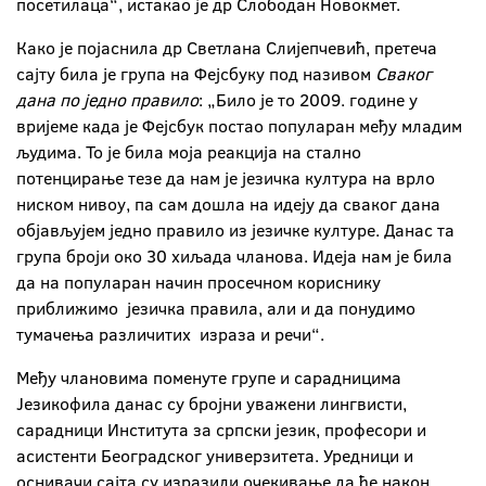
посетилаца“, истакао је др Слободан Новокмет.
Како је појаснила др Светлана Слијепчевић, претеча
сајту била је група на Фејсбуку под називом
Сваког
дана по једно правило
: „Било је то 2009. године у
вријеме када је Фејсбук постао популаран међу младим
људима. То је била моја реакција на стално
потенцирање тезе да нам је језичка култура на врло
ниском нивоу, па сам дошла на идеју да сваког дана
објављујем једно правило из језичке културе. Данас та
група броји око 30 хиљада чланова. Идеја нам је била
да на популаран начин просечном кориснику
приближимо језичка правила, али и да понудимо
тумачења различитих израза и речи“.
Међу члановима поменуте групе и сарадницима
Језикофила данас су бројни уважени лингвисти,
сарадници Института за српски језик, професори и
асистенти Београдског универзитета. Уредници и
оснивачи сајта су изразили очекивање да ће након