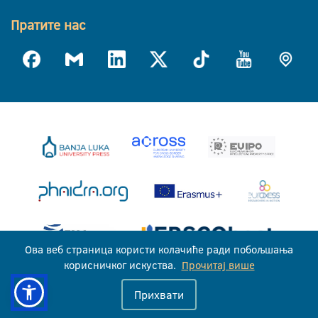
Пратите нас
Ова веб страница користи колачиће ради побољшања
корисничког искуства.
Прочитај више
Универзитет у Бањој Луци © 2026
Прихвати
Сва права задржана