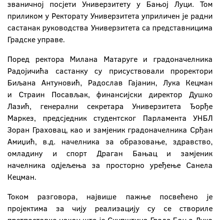
званичној посјети Универзитету у Бањој Луци. Том
приликом у Ректорату Универзитета уприличен је радни
састанак руководства Универзитета са представницима
Градске управе.
Поред ректора Милана Матаруге и градоначелника
Радојичића састанку су присуствовали проректори
Биљана Антуновић, Радослав Гајанин, Лука Кецман
и Страин Посављак, финансијски директор Душко
Лазић, генерални секретара Универзитета Ђорђе
Маркез, предсједник студентског Парламента УНБЛ
Зоран Граховац, као и замјеник градоначелника Срђан
Амиџић, в.д. начелника за образовање, здравство,
омладину и спорт Драган Бањац и замјеник
начелника одјељења за просторно уређење Санела
Кецман.
Током разговора, највише пажње посвећено је
пројектима за чију реализацију су се створиле