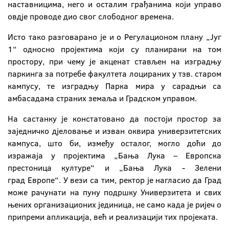
наставницима, него и осталим грађанима који управо
овдје проводе дио свог слободног времена.
Исто тако разговарано је и о Регулационом плану „Југ
1“ односно пројектима који су планирани на том
простору, при чему је акценат стављен на изградњу
паркинга за потребе факултета лоцираних у тзв. старом
кампусу, те изградњу Парка мира у сарадњи са
амбасадама страних земаља и Градском управом.
На састанку је констатовано да постоји простор за
заједничко дјеловање и изван оквира универзитетских
кампуса, што би, између осталог, могло доћи до
изражаја у пројектима „Бања Лука – Европска
престоница културе“ и „Бања Лука - Зелени
град Европе“. У вези са тим, ректор је нагласио да Град
може рачунати на пуну подршку Универзитета и свих
њених организационих јединица, не само када је ријеч о
припреми апликација, већ и реализацији тих пројеката.