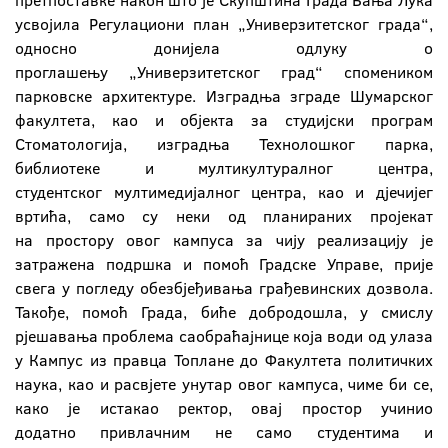
претпоставке након што је Скупштина Града Бања Лука
усвојила Регулациони план „Универзитетског града“,
односно донијела одлуку о
проглашењу „Универзитетског град“ спомеником
парковске архитектуре. Изградња зграде Шумарског
факултета, као и објекта за студијски програм
Стоматологија, изградња Технолошког парка,
библиотеке и мултикултуралног центра,
студентског мултимедијалног центра, као и дјечијег
вртића, само су неки од планираних пројекат
на простору овог кампуса за чију реализацију је
затражена подршка и помоћ Градске Управе, прије
свега у погледу обезбјеђивања грађевинских дозвола.
Такође, помоћ Града, биће добродошла, у смислу
рјешавања проблема саобраћајнице која води од улаза
у Кампус из правца Топлане до Факултета политичких
наука, као и расвјете унутар овог кампуса, чиме би се,
како је истакао ректор, овај простор учинио
додатно привлачним не само студентима и