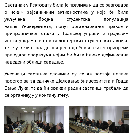
Састанак у Ректорату била је прилика и да се разговара
о неким заједничким активностима у које би била
укључена бројна студентска популација
нашег Универзитета, попут организовања праксе и
приправничког стажа у Градској управи и градским
институцијама, као и волонтерских студентских акција,
те је у вези с тим договорено да Универзитет припреми
приједлог споразума којим би били ближе дефинисани
наведени облици сарадње.
Учесници састанка сложили су се да постоје велики
простор за заједничко дјеловање Универзитета и Града
Бања Лука, те да би овакви радни састанци требали да
се организују у континуитету.