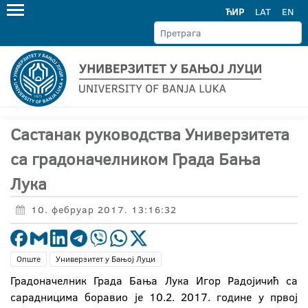
ЋИР
LAT
EN
Састанак руководства Универзитета
са градоначелником Града Бања
Лука
10. фебруар 2017. 13:16:32
Опште
Универзитет у Бањој Луци
Градоначелник Града Бања Лука Игор Радојичић са
сарадницима боравио је 10.2. 2017. године у првој