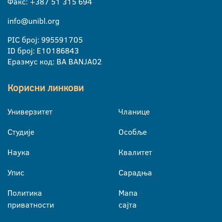
Факс: +387 51 315 694
info@unibl.org
PIC број: 995591705
ID број: E10186843
Еразмус код: BA BANJA02
Корисни линкови
Универзитет
Чланице
Студије
Особље
Наука
Квалитет
Упис
Сарадња
Политика
Мапа
приватности
сајта