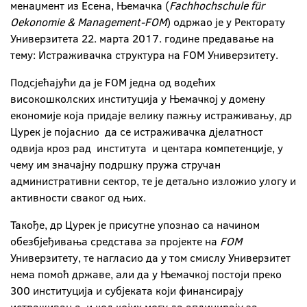
менаџмент из Есена, Њемачка (
Fachhochschule für
Oekonomie & Management-FOM
) одржао је у Ректорату
Универзитета 22. марта 2017. године предавање на
тему: Истраживачка структура на FOM Универзитету.
Подсјећајући да је FOM једна од водећих
високошколских институција у Њемачкој у домену
економије која придаје велику пажњу истраживању, др
Цурек је појаснио да се истраживачка дјелатност
одвија кроз рад института и центара компетенције, у
чему им значајну подршку пружа стручан
административни сектор, те је детаљно изложио улогу и
активности сваког од њих.
Такође, др Цурек је присутне упознао са начином
обезбјеђивања средстава за пројекте на
FOM
Универзитету, те нагласио да у том смислу Универзитет
нема помоћ државе, али да у Њемачкој постоји преко
300 институција и субјеката који финансирају