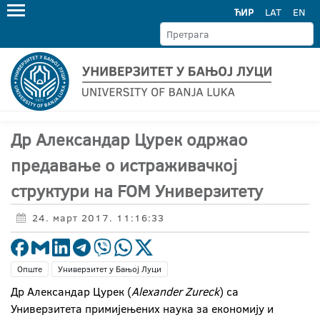
ЋИР
LAT
EN
Др Александар Цурек одржао
предавање о истраживачкој
структури на FOM Универзитету
24. март 2017. 11:16:33
Опште
Универзитет у Бањој Луци
Др Александар Цурек (
Alexandеr Zureck
) са
Универзитета примијењених наука за економију и