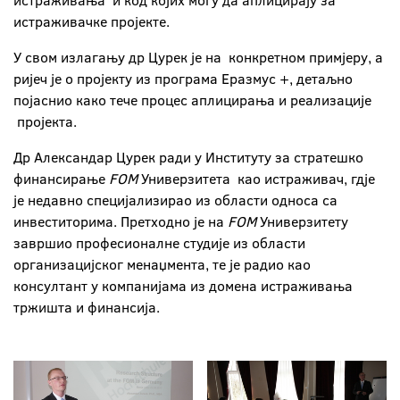
истраживања и код којих могу да аплицирају за
истраживачке пројекте.
У свом излагању др Цурек је на конкретном примјеру, а
ријеч је о пројекту из програма Еразмус +, детаљно
појаснио како тече процес аплицирања и реализације
пројекта.
Др Александар Цурек ради у Институту за стратешко
финансирање
FOM
Универзитета као истраживач, гдје
је недавно специјализирао из области односа са
инвеститорима. Претходно је на
FOM
Универзитету
завршио професионалне студије из области
организацијског менаџмента, те је радио као
консултант у компанијама из домена истраживања
тржишта и финансија.