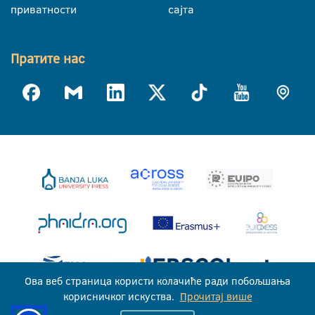
приватности
сајта
Пратите нас
Ова веб страница користи колачиће ради побољшања
корисничког искуства.
Прочитај више