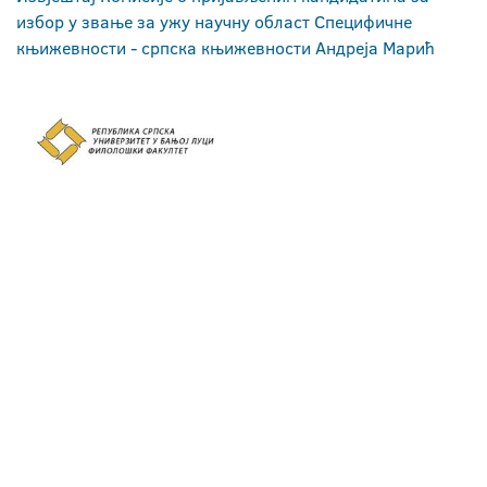
избор у звање за ужу научну област Специфичне
књижевности - српска књижевности Андреја Марић