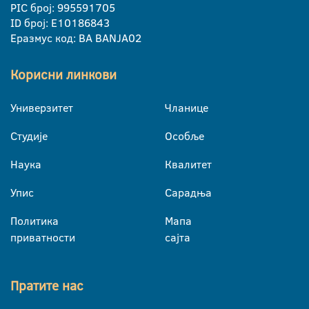
PIC број: 995591705
ID број: E10186843
Еразмус код: BA BANJA02
Корисни линкови
Универзитет
Чланице
Студије
Особље
Наука
Квалитет
Упис
Сарадња
Политика
Мапа
приватности
сајта
Пратите нас