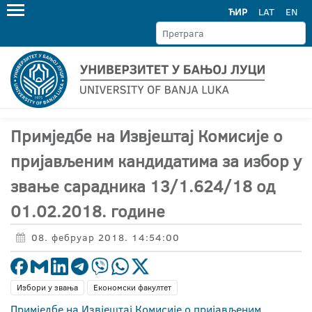
ЋИР
LAT
EN
Примједбе на Извјештај Комисије о
пријављеним кандидатима за избор у
звање сарадника 13/1.624/18 од
01.02.2018. године
08. фебруар 2018. 14:54:00
Избори у звања
Економски факултет
Примједбе на Извјештај Комисије о пријављеним