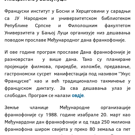
Француски институт у Босни и Херцеговини у сарадњи
са ЈУ Народном и универзитетском библиотеком
Републике Српске и Филолошким факултетом
Универзитета у Бањој Луци организује низ дешавања
поводом прославе Међународног дана франкофоније.
И ове године програм прославе Дана франкофоније је
разноврстан у више дана. Тако су планиране
пројекције филмова, приредбе, изложбе, предавање,
гастрономски сусрет манифестација под називом ''Укус
Француске'' као и већ традиционално такмичење у
француском диктату. За сва дешавања улаз је
слободан. Програм се налази
овдје
.
Земље чланице Међународне организације
франкофоније су 1988. године изабрале 20. март као
Међунардони дан франкофоније и од тада 250 милиона
франкофона широм свијета у преко 80 земаља са пет