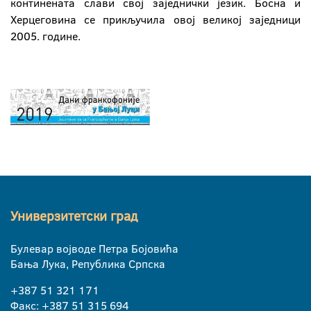
континената слави свој заједнички језик. Босна и
Херцеговина се прикључила овој великој заједници
2005. године.
Универзитетски град
Булевар војводе Петра Бојовића
Бања Лука, Република Српска
+387 51 321 171
Факс: +387 51 315 694