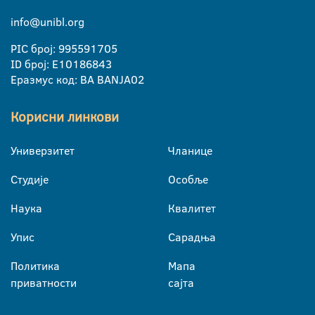
info@unibl.org
PIC број: 995591705
ID број: E10186843
Еразмус код: BA BANJA02
Корисни линкови
Универзитет
Чланице
Студије
Особље
Наука
Квалитет
Упис
Сарадња
Политика
Мапа
приватности
сајта