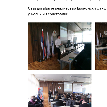
Овај догађај је реализовао Економски факу
у Бoсни и Херцеговини.