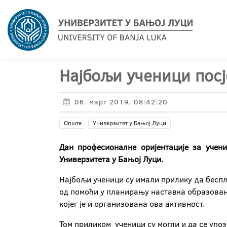
Најбољи ученици посј
06. март 2019. 08:42:20
Опште
Универзитет у Бањој Луци
Дан професионалне оријентације за учен
Универзитета у Бањој Луци.
Најбољи ученици су имали прилику да беспла
од помоћи у планирању наставка образовања
којег је и организована ова активност.
Том приликом ученици су могли и да се упоз