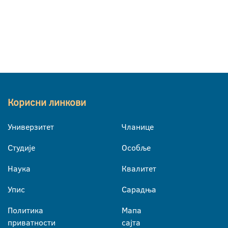
Корисни линкови
Универзитет
Чланице
Студије
Особље
Наука
Квалитет
Упис
Сарадња
Политика
Мапа
приватности
сајта