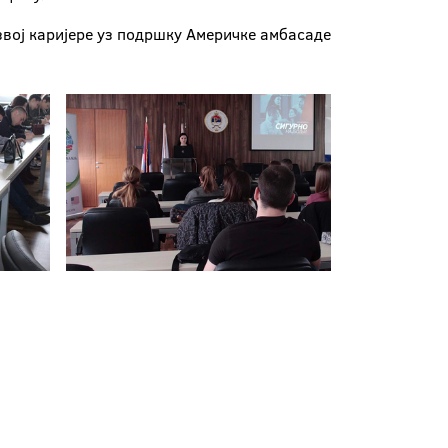
звој каријере уз подршку Америчке амбасаде