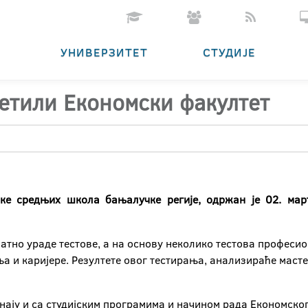
УНИВЕРЗИТЕТ
СТУДИЈЕ
етили Економски факултет
ике средњих школа бањалучке регије, одржан је 02. мар
тно ураде тестове, а на основу неколико тестова професион
 и каријере. Резултете овог тестирања, анализираће мастер
нају и са студијским програмима и начином рада Економског