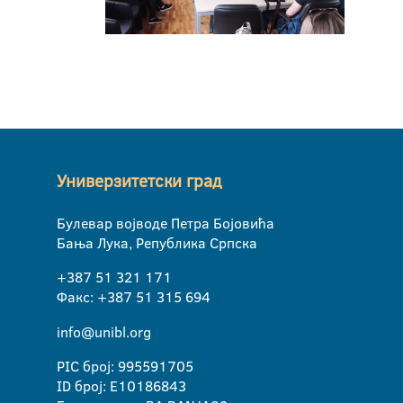
Универзитетски град
Булевар војводе Петра Бојовића
Бања Лука, Република Српска
+387 51 321 171
Факс: +387 51 315 694
info@unibl.org
PIC број: 995591705
ID број: E10186843