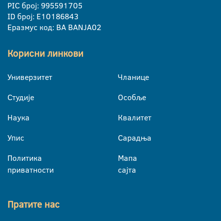
PIC број: 995591705
ID број: E10186843
Еразмус код: BA BANJA02
Корисни линкови
Универзитет
Чланице
Студије
Особље
Наука
Квалитет
Упис
Сарадња
Политика
Мапа
приватности
сајта
Пратите нас