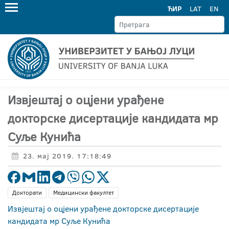
ЋИР
LAT
EN
Извјештај о оцјени урађене
докторске дисертације кандидата мр
Суље Кунића
23. мај 2019. 17:18:49
Докторати
Медицински факултет
Извјештај о оцјени урађене докторске дисертације
кандидата мр Суље Кунића