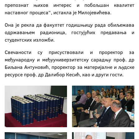
препознат њихов интерес и побољшан квалитет
наставног процеса“, истакла је Милојевићева.
Она је рекла да факултет годишњицу рада обиљежава
одржавањем радионица, гостујућих предавања и
студентских изложби.
Свечаности су присуствовали и проректор за
међународну и међууниверзитетску сарадњу проф. др
Биљана Антуновић, проректор за материјалне и људске
ресурсе проф. др Далибор Кесић, као и други гости.