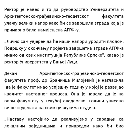
Ректор је навео и то да руководство Универзитета и
Архитектонско-грађевинско-геодетског факултета
улажу велики напор како би се завршила зграда која је
примарно била намијењена АГГФ-у.
„Лично сам увјерен да ће наши напори уродити плодом.
Подршку у окончању пројекта завршетка зграде АГГФ-а
имамо од свих институција Републике Српске’’, казао је
ректор Универзитета у Бањој Луци.
Декан Архитектонско-грађевинско-геодетског
факултета проф. др Бранкица Милојевић је нагласила
да је факултет имао успјешну годину у којој је развијао
квалитет наставног процеса. Она је навела да је на
овом факултету у текућој академској години уписано
више студената на свим циклусима студија.
„Наставу настојимо да реализујемо у сарадњи са
локалним заједницама и привредом како би био