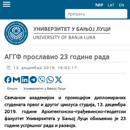
ЋИР
LAT
EN
АГГФ прославио 23 године рада
13. децембар 2019. 16:02:17
Опште
Универзитет у Бањој Луци
Свечаном академијом и промоцијом дипломираних
студената првог и другог циклуса студија, 13. децембра
2019. године Архитектонско–грађевинско-геодетски
факултет Универзитета у Бањој Луци обиљежио је 23
године успјешног рада и развоја.