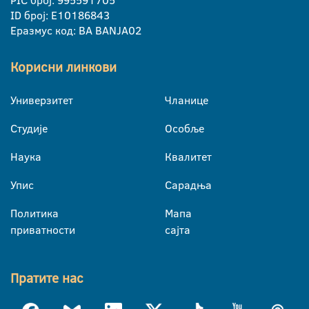
PIC број: 995591705
ID број: E10186843
Еразмус код: BA BANJA02
Корисни линкови
Универзитет
Чланице
Студије
Особље
Наука
Квалитет
Упис
Сарадња
Политика
Мапа
приватности
сајта
Пратите нас