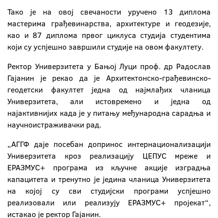
Тако је на овој свечаности уручено 13 диплома
мастерима грађевинарства, архитектуре и геодезије,
као и 87 диплома првог циклуса студија студентима
који су успјешно завршили студије на овом факултету.
Ректор Универзитета у Бањој Луци проф. др Радослав
Гајанин је рекао да је Архитектонско-грађевинско-
геодетски факултет једна од најмлађих чланица
Универзитета, али истовремено и једна од
најактивнијих када је у питању међународна сарадња и
научноистраживачки рад.
„АГГФ даје посебан допринос интернационализацији
Универзитета кроз реализацију ЦЕПУС мреже и
ЕРАЗМУС+ програма из кључне акције изградња
капацитета и тренутно је једина чланица Универзитета
на којој су сви студијски програми успјешно
реализовали или реализују ЕРАЗМУС+ пројекат“,
истакао је ректор Гајанин.