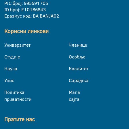
PIC број: 995591705
ID број: E10186843
Еразмус код: BA BANJA02
Корисни линкови
Универзитет
Чланице
Студије
Особље
Наука
Квалитет
Упис
Сарадња
Политика
Мапа
приватности
сајта
Пратите нас