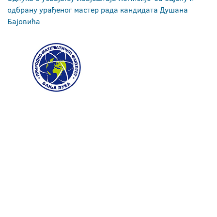
одбрану урађеног мастер рада кандидата Душана
Бајовића