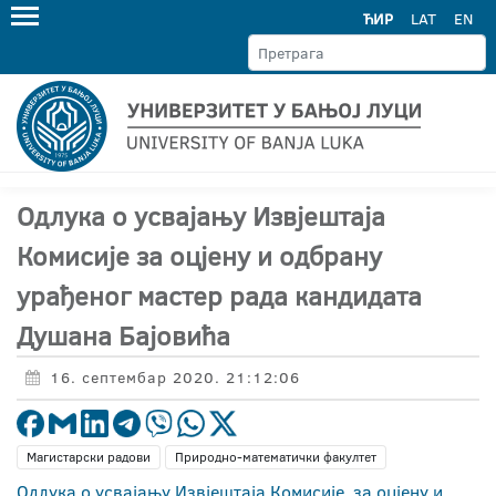
ЋИР
LAT
EN
Одлука о усвајању Извјештаја
Комисије за оцјену и одбрану
урађеног мастер рада кандидата
Душана Бајовића
16. септембар 2020. 21:12:06
Магистарски радови
Природно-математички факултет
Одлука о усвајању Извјештаја Комисије за оцјену и