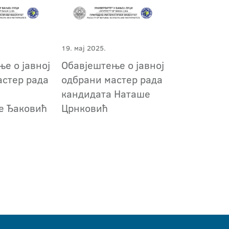
19. мај 2025.
е о јавној
Обавјештење о јавној
астер рада
одбрани мастер рада
кандидата Наташе
е Ђаковић
Црнковић