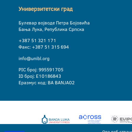
Универзитетски град
Булевар војводе Петра Бојовића
Бања Лука, Република Српска
+387 51 321 171
Факс: +387 51 315 694
info@unibl.org
PIC број: 995591705
ID број: E10186843
Еразмус код: BA BANJA02
Ова веб стран