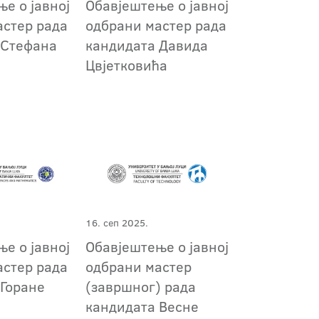
е о јавној
Обавјештење о јавној
астер рада
одбрани мастер рада
 Стефана
кандидата Давида
Цвјетковића
16. сеп 2025.
е о јавној
Обавјештење о јавној
астер рада
одбрани мастер
 Горане
(завршног) рада
кандидата Весне