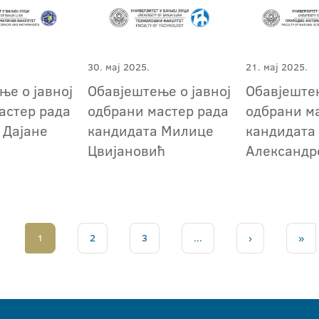
30. мај 2025.
21. мај 2025.
ње о јавној
Обавјештење о јавној
Обавјештењ
астер рада
одбрани мастер рада
одбрани м
 Дајане
кандидата Милице
кандидата
Цвијановић
Александр
1
2
3
...
›
»