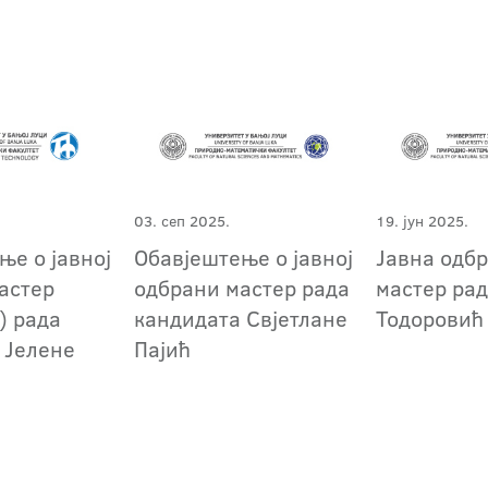
03. сеп 2025.
19. јун 2025.
ње о јавној
Обавјештење о јавној
Јавна одб
астер
одбрани мастер рада
мастер рад
) рада
кандидата Свјетлане
Тодоровић
 Јелене
Пајић