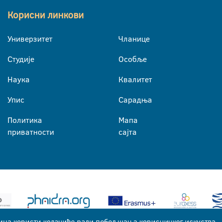
Корисни линкови
Универзитет
Чланице
Студије
Особље
Наука
Квалитет
Упис
Сарадња
Политика
Мапа
приватности
сајта
ица користи колачиће ради побољшања корисничког искуства.