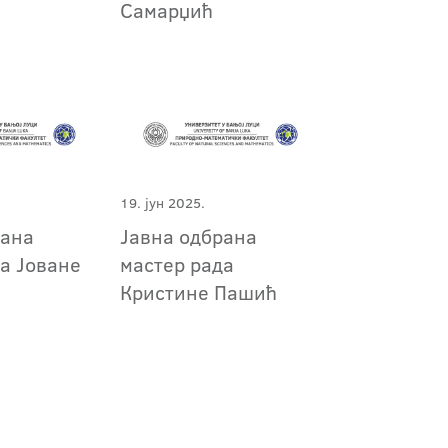
Самарџић
19. јун 2025.
рана
Јавна одбрана
а Јоване
мастер рада
Кристине Пашић