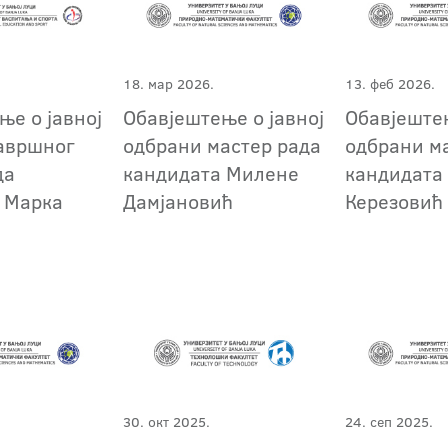
18. мар 2026.
13. феб 2026.
ње о јавној
Обавјештење о јавној
Обавјештењ
авршног
одбрани мастер рада
одбрани м
да
кандидата Милене
кандидата
 Марка
Дамјановић
Керезовић
30. окт 2025.
24. сеп 2025.