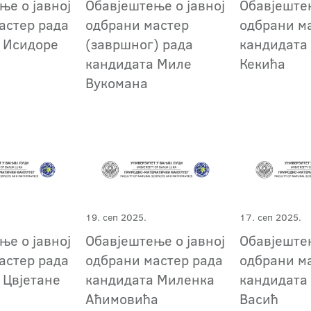
ње о јавној
Обавјештење о јавној
Обавјештењ
астер рада
одбрани мастер
одбрани м
 Исидоре
(завршног) рада
кандидата
кандидата Миле
Кекића
Вукомана
19. сеп 2025.
17. сеп 2025.
ње о јавној
Обавјештење о јавној
Обавјештењ
астер рада
одбрани мастер рада
одбрани м
 Цвјетане
кандидата Миленка
кандидата
Аћимовића
Васић