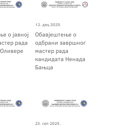
12. дец 2025.
е о јавној
Обавјештење о
астер рада
одбрани завршног
 Оливере
мастер рада
кандидата Ненада
Бањца
23. сеп 2025.