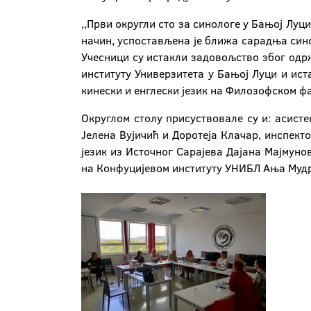
,,Први округли сто за синологе у Бањој Луц
начин, успостављена је ближа сарадња синол
Учесници су истакли задовољство због одр
институту Универзитета у Бањој Луци и ист
кинески и енглески језик на Филозофском фа
Округлом столу присуствовале су и: асисте
Јелена Вујичић и Доротеја Клачар, инспект
језик из Источног Сарајева Дајана Мајмун
на Конфуцијевом институту УНИБЛ Ања Муд