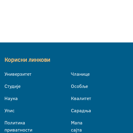
Корисни линкови
Универзитет
Чланице
Студије
Особље
Наука
Квалитет
Упис
Сарадња
Политика
Мапа
приватности
сајта