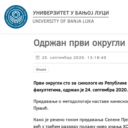
Одржан први округли 
25. септембар 2020. 13:18:40
Опште
П
рви округли сто за синологе из Републике
факултетима
,
одржан је
24. септембра 2020.
Предавање о методологији наставе кинеског
Пјевић.
Како је речено током предавања Селене Пје
већ у трећем разреду полажу ниво знања ХС