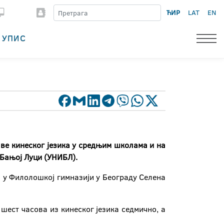
ЋИР
LAT
EN
УПИС
таве кинеског језика у средњим школама
и на
 Бањој Луци (УНИБЛ).
а у Филолошкој гимназији у Београду Селена
шест часова из кинеског језика седмично, а