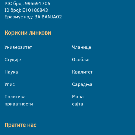
PIC број: 995591705
ID број: E10186843
Еразмус код: BA BANJA02
Корисни линкови
Универзитет
Чланице
Студије
Особље
Наука
Квалитет
Упис
Сарадња
Политика
Мапа
приватности
сајта
Пратите нас