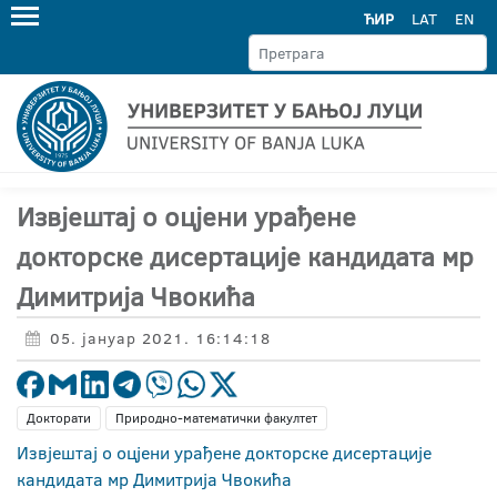
ЋИР
LAT
EN
Извјештај о оцјени урађене
докторске дисертације кандидата мр
Димитрија Чвокића
05. јануар 2021. 16:14:18
Докторати
Природно-математички факултет
Извјештај о оцјени урађене докторске дисертације
кандидата мр Димитрија Чвокића