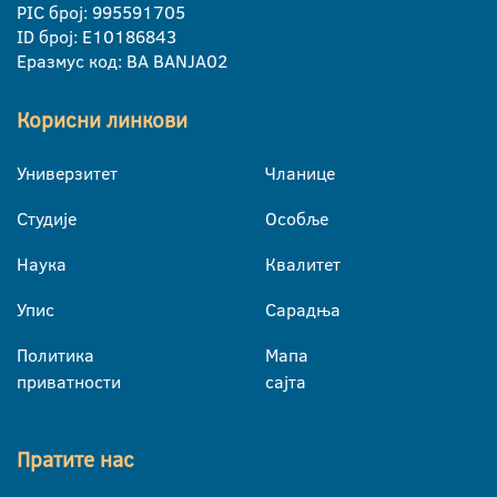
PIC број: 995591705
ID број: E10186843
Еразмус код: BA BANJA02
Корисни линкови
Универзитет
Чланице
Студије
Особље
Наука
Квалитет
Упис
Сарадња
Политика
Мапа
приватности
сајта
Пратите нас